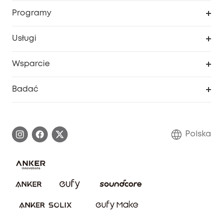
Bezpieczeństwo
Śledzenie zamówień
Programy
Dziecko
Moje kody
Zakup współpracy
Usługi
Program lojalnościowy eufyCredits
eufy Biznes
Portal internetowy dotyczący bezpieczeństwa
Wsparcie
Nagrody Myeufy
Zostań partnerem
Inteligentne Centrum Pomocy
Badać
Informacje o gwarancji
Historia marki eufy
Proces gwarancyjny
Skontaktuj się z nami
Polska
Zgłoś lukę w zabezpieczeniach
Zaangażowanie w bezpieczeństwo
Pobierz e-podręcznik
Społeczność Bezpieczeństwa Eufy
Anuluj zamówienie
Społeczność Eufy Clean
Zniżka studencka