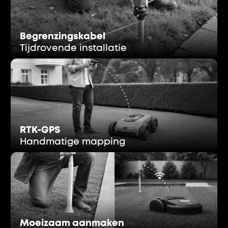
Begrenzingskabel
Begrenzingskabel
Tijdrovende installatie
Tijdrovende installatie
RTK-GPS
RTK-GPS
Handmatige mapping
Handmatige mapping
Moeizaam aanmaken
Moeizaam aanmaken