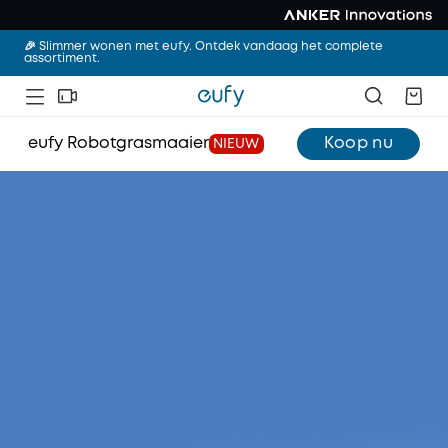
🎉 Slimmer wonen met eufy. Ontdek vandaag het complete
assortiment.
eufy Robotgrasmaaier
Koop nu
NIEUW
eufy Robotgrasmaaier E15/E18
Pak uit en ga aan de slag -
de revolutionaire
robotgrasmaaier met
TrueVision™