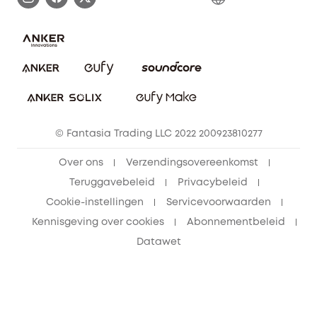
Bestelling annuleren
Blog
eufy Veiligheid
Vrienden doorverwijzen, beloningen krijgen
© Fantasia Trading LLC 2022 200923810277
Over ons
Verzendingsovereenkomst
Teruggavebeleid
Privacybeleid
Cookie-instellingen
Servicevoorwaarden
Kennisgeving over cookies
Abonnementbeleid
Datawet