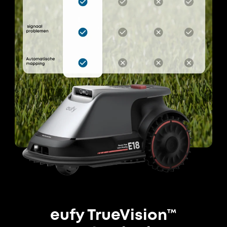
eufy TrueVision™