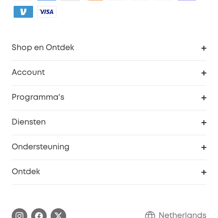
Shop en Ontdek
Schoon
Account
Beveiliging
Bestellingen
Programma's
Baby
eufyCredits Beloningsprogramma
eufy Zakelijk
Diensten
Studentenkorting
Webportalbeveiliging
Ondersteuning
55+ korting
Smart Help-centrum
Ontdek
eufy affiliate programma
Informatie over garanties
eufy Merkverhaal
Afhandeling van een garantie
Contact
Netherlands