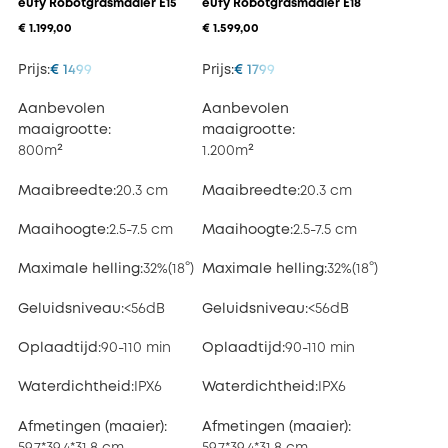
eufy Robotgrasmaaier E15
eufy Robotgrasmaaier E18
€ 1.199,00
€ 1.599,00
Prijs:
€ 1499
Prijs:
€ 1799
Aanbevolen
Aanbevolen
maaigrootte:
maaigrootte:
800m²
1.200m²
Maaibreedte:
20.3 cm
Maaibreedte:
20.3 cm
Maaihoogte:
2.5-7.5 cm
Maaihoogte:
2.5-7.5 cm
Maximale helling:
32%(18°)
Maximale helling:
32%(18°)
Geluidsniveau:
<56dB
Geluidsniveau:
<56dB
Oplaadtijd:
90-110 min
Oplaadtijd:
90-110 min
Waterdichtheid:
IPX6
Waterdichtheid:
IPX6
Afmetingen (maaier):
Afmetingen (maaier):
59.7*39.4*31.8 cm
59.7*39.4*31.8 cm