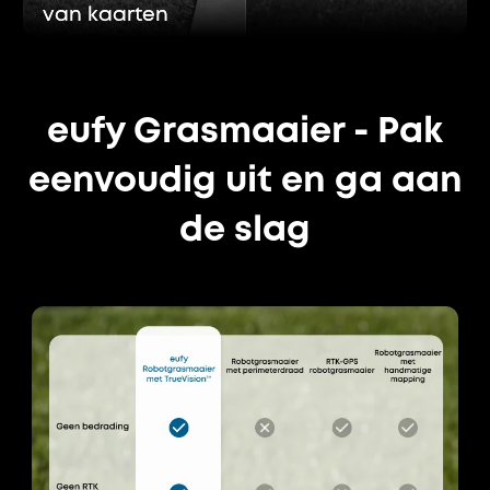
van kaarten
van kaarten
eufy Grasmaaier - Pak
eenvoudig uit en ga aan
de slag