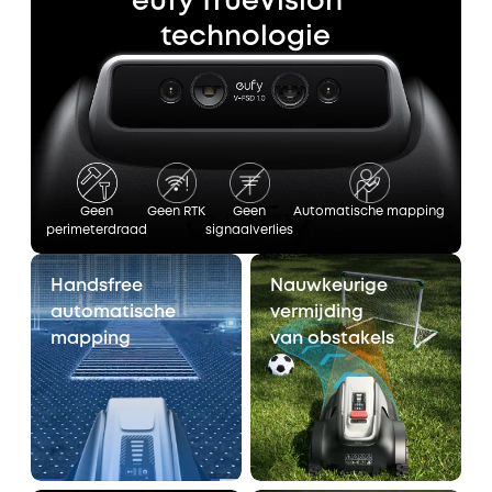
eufy TrueVision™
technologie
Geen
Geen RTK
Geen
Automatische mapping
perimeterdraad
signaalverlies
Handsfree
Nauwkeurige
automatische
vermijding
mapping
van obstakels