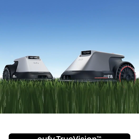
Geen
Geen RTK
perimeterdraad
Geen
Automatische
signaalverlies
mapping