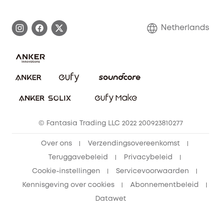
eufy Merkverhaal
Afhandeling van een garantie
Contact
Netherlands
Bestelling annuleren
Blog
eufy Veiligheid
Vrienden doorverwijzen, beloningen krijgen
© Fantasia Trading LLC 2022 200923810277
Over ons
Verzendingsovereenkomst
Teruggavebeleid
Privacybeleid
Cookie-instellingen
Servicevoorwaarden
Kennisgeving over cookies
Abonnementbeleid
Datawet