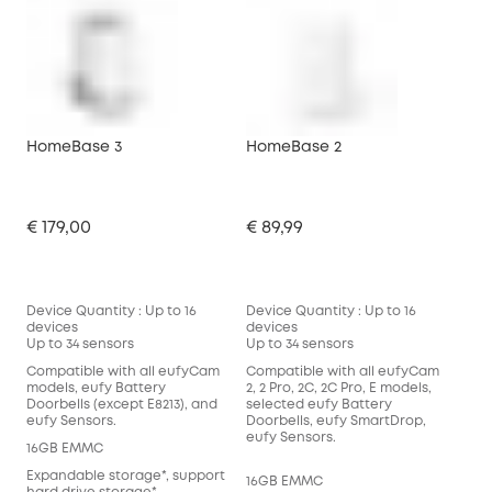
HomeBase 3
HomeBase 2
€ 179,00
€ 89,99
Device Quantity : Up to 16
Device Quantity : Up to 16
devices
devices
Up to 34 sensors
Up to 34 sensors
Compatible with all eufyCam
Compatible with all eufyCam
models, eufy Battery
2, 2 Pro, 2C, 2C Pro, E models,
Doorbells (except E8213), and
selected eufy Battery
eufy Sensors.
Doorbells, eufy SmartDrop,
eufy Sensors.
16GB EMMC
Expandable storage*, support
16GB EMMC