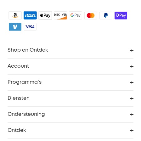
Shop en Ontdek
Schoon
Account
Beveiliging
Bestellingen
Programma's
Baby
eufyCredits Beloningsprogramma
eufy Zakelijk
Diensten
Studentenkorting
Webportalbeveiliging
Ondersteuning
55+ korting
Smart Help-centrum
Ontdek
eufy affiliate programma
Informatie over garanties