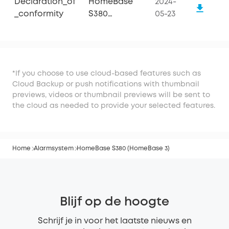
Declaration_of
HomeBase
2024-
_conformity
S380
05-23
(HomeBase
3)
*If you choose to use cloud-based features such as
Cloud Backup or push notifications with thumbnail
previews, videos or thumbnail previews will be sent to
the cloud as needed to provide your selected features.
Home
Alarmsystem
HomeBase S380 (HomeBase 3)
Blijf op de hoogte
Schrijf je in voor het laatste nieuws en