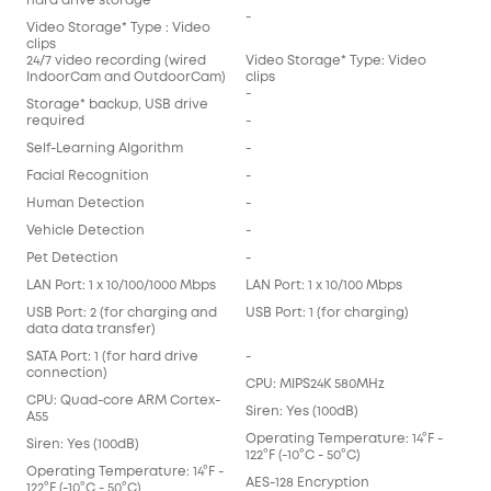
hard drive storage*
-
Video Storage* Type : Video
clips
24/7 video recording (wired
Video Storage* Type: Video
IndoorCam and OutdoorCam)
clips
-
Storage* backup, USB drive
required
-
Self-Learning Algorithm
-
Facial Recognition
-
Human Detection
-
Vehicle Detection
-
Pet Detection
-
LAN Port: 1 x 10/100/1000 Mbps
LAN Port: 1 x 10/100 Mbps
USB Port: 2 (for charging and
USB Port: 1 (for charging)
data data transfer)
SATA Port: 1 (for hard drive
-
connection)
CPU: MIPS24K 580MHz
CPU: Quad-core ARM Cortex-
Siren: Yes (100dB)
A55
Operating Temperature: 14°F -
Siren: Yes (100dB)
122°F (-10°C - 50°C)
Operating Temperature: 14°F -
AES-128 Encryption
122°F (-10°C - 50°C)