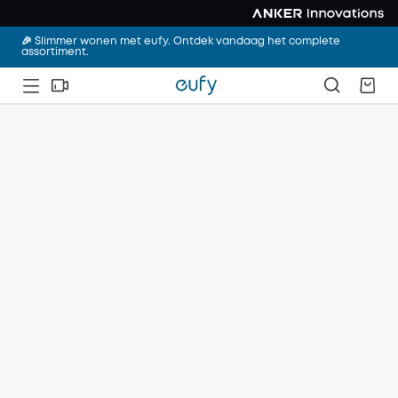
🎉 Slimmer wonen met eufy. Ontdek vandaag het complete
assortiment.