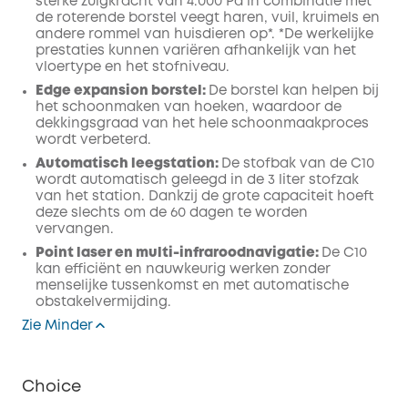
sterke zuigkracht van 4.000 Pa in combinatie met
de roterende borstel veegt haren, vuil, kruimels en
andere rommel van huisdieren op*. *De werkelijke
prestaties kunnen variëren afhankelijk van het
vloertype en het stofniveau.
Edge expansion borstel:
De borstel kan helpen bij
het schoonmaken van hoeken, waardoor de
dekkingsgraad van het hele schoonmaakproces
wordt verbeterd.
Automatisch leegstation:
De stofbak van de C10
wordt automatisch geleegd in de 3 liter stofzak
van het station. Dankzij de grote capaciteit hoeft
deze slechts om de 60 dagen te worden
vervangen.
Point laser en multi-infraroodnavigatie:
De C10
kan efficiënt en nauwkeurig werken zonder
menselijke tussenkomst en met automatische
obstakelvermijding.
Zie Minder
Choice