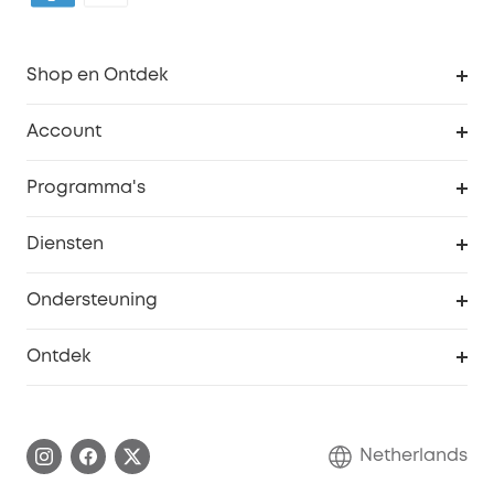
Shop en Ontdek
Schoon
Account
Beveiliging
Bestellingen
Programma's
Baby
eufyCredits Beloningsprogramma
eufy Zakelijk
Diensten
Studentenkorting
Webportalbeveiliging
Ondersteuning
55+ korting
Smart Help-centrum
Ontdek
eufy affiliate programma
Informatie over garanties
eufy Merkverhaal
Afhandeling van een garantie
Contact
Netherlands
Bestelling annuleren
Blog