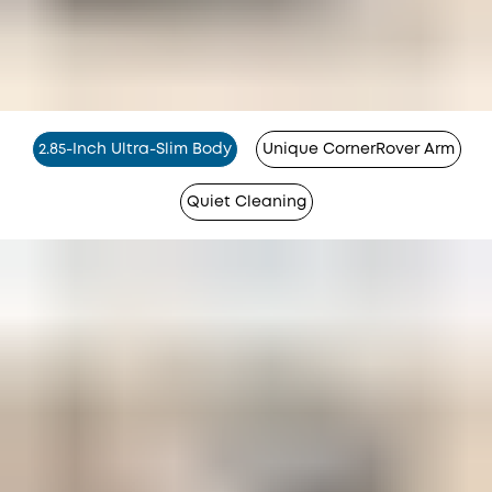
2.85-Inch Ultra-Slim Body
Unique CornerRover Arm
Quiet Cleaning