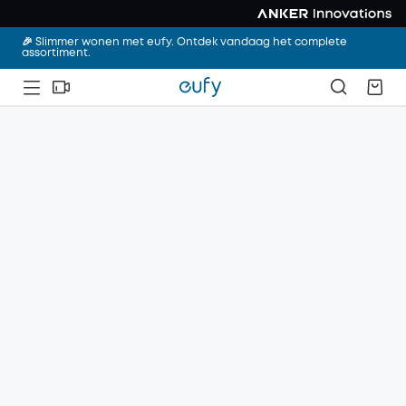
🎉 Slimmer wonen met eufy. Ontdek vandaag het complete
assortiment.