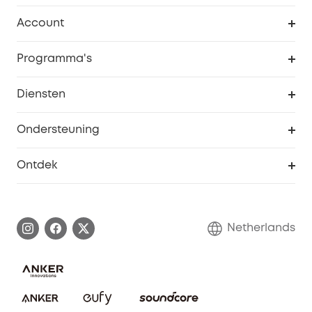
Schoon
Account
Beveiliging
Bestellingen
Programma's
Baby
eufyCredits Beloningsprogramma
eufy Zakelijk
Diensten
Studentenkorting
Webportalbeveiliging
Ondersteuning
55+ korting
Smart Help-centrum
Ontdek
eufy affiliate programma
Informatie over garanties
eufy Merkverhaal
Afhandeling van een garantie
Contact
Netherlands
Bestelling annuleren
Blog
eufy Veiligheid
Vrienden doorverwijzen, beloningen krijgen