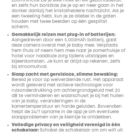
zoomfunctie zie je elke hoek en elk gezichtsdetail,
en zelfs hun borstkas zie je op en neer gaan in het
donker dankzij het kristalheldere nachtzicht. Als je
een tweeling hebt, kun je ze allebei in de gaten
houden met twee beelden op één gesplitst
scherm.
Gemakkelijk reizen met plug-in of batterijen:
Aangedreven door een 5.000mAh batterij, gaat
deze camera overal met je baby mee. Verplaats
hem thuis of neem hem mee naar je zomerhuisje of
hotel voor naadloze zorg tijdens uitstapjes en
bijeenkomsten. Je kunt er altijd op rekenen, zelfs
bij stroomuitval.
Slaap zacht met geruisloze, slimme bewaking:
Bereid je voor op welverdiende rust. Het apparaat
wordt geleverd met actieve technologie voor
ruisonderdrukking om achtergrondgeluid met 20
dB te verminderen en waarschuwt je bij het huilen
van je baby, veranderingen in de
kamertemperatuur en harde geluiden. Bovendien
helpt de 24/7 opname in de app je om eventuele
slaapproblemen van je kleintje te ontdekken.
Volledige privacy en veiligheid verenigd in één
schakelaar:
Schakel de schakelaar om om wifi uit