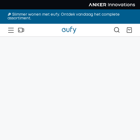
🎉 Slimmer wonen met eufy. Ontdek vandaag het complete
assortiment.