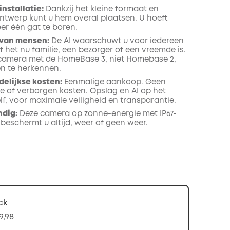
installatie:
Dankzij het kleine formaat en
ntwerp kunt u hem overal plaatsen. U hoeft
er één gat te boren.
van mensen:
De AI waarschuwt u voor iedereen
of het nu familie, een bezorger of een vreemde is.
camera met de HomeBase 3, niet Homebase 2,
n te herkennen.
elijkse kosten:
Eenmalige aankoop. Geen
e of verborgen kosten. Opslag en AI op het
lf, voor maximale veiligheid en transparantie.
dig:
Deze camera op zonne-energie met IP67-
beschermt u altijd, weer of geen weer.
ck
9,98