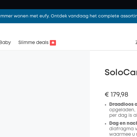
limmer wonen met eufy. Ontdek vandaag het complete assorti
Baby
Slimme deals
🔥
SoloCa
€ 179,98
Draadloos 
opgeladen, z
per dag is a
Dag en nach
diafragma v
waarmee u m