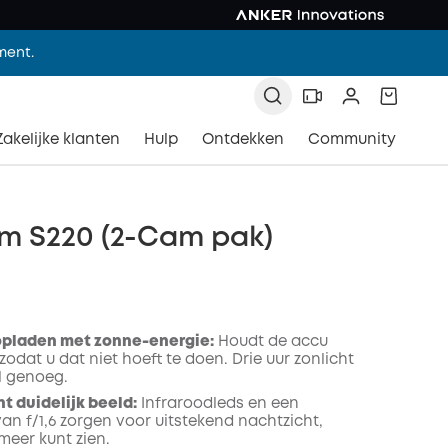
ment.
Zakelijke klanten
Hulp
Ontdekken
Community
m S220 (2-Cam pak)
opladen met zonne-energie:
Houdt de accu
odat u dat niet hoeft te doen. Drie uur zonlicht
l genoeg.
t duidelijk beeld:
Infraroodleds en een
an f/1,6 zorgen voor uitstekend nachtzicht,
eer kunt zien.