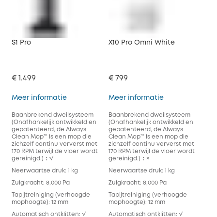
S1 Pro
X10 Pro Omni White
€ 1.499
€ 799
S1 Pro
X10 Pro Omni W
Meer informatie
Meer informatie
Baanbrekend dweilsysteem
Baanbrekend dweilsysteem
(Onafhankelijk ontwikkeld en
(Onafhankelijk ontwikkeld en
gepatenteerd, de Always
gepatenteerd, de Always
Clean Mop™️ is een mop die
Clean Mop™️ is een mop die
zichzelf continu ververst met
zichzelf continu ververst met
170 RPM terwijl de vloer wordt
170 RPM terwijl de vloer wordt
gereinigd.)：√
gereinigd.)：×
Neerwaartse druk: 1 kg
Neerwaartse druk: 1 kg
Zuigkracht: 8,000 Pa
Zuigkracht: 8,000 Pa
Tapijtreiniging (verhoogde
Tapijtreiniging (verhoogde
mophoogte): 12 mm
mophoogte): 12 mm
Automatisch ontklitten: √
Automatisch ontklitten: √