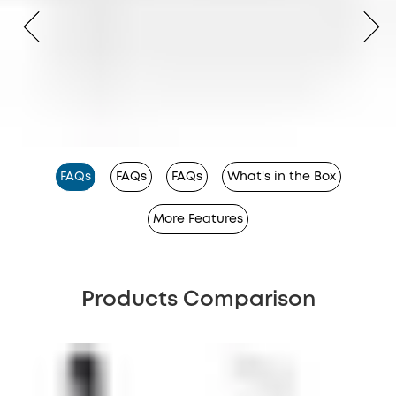
FAQs
FAQs
FAQs
What's in the Box
More Features
Products Comparison