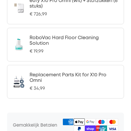
eufy X10 Pro Omni (wit) + Stofzakken (6
stuks)
€ 726,99
RoboVac Hard Floor Cleaning
Solution
€ 19,99
Replacement Parts Kit for X10 Pro
Omni
€ 34,99
Gemakkelijk Betalen