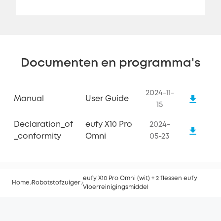
Documenten en programma's
2024-11-
Manual
User Guide
15
Declaration_of
eufy X10 Pro
2024-
_conformity
Omni
05-23
eufy X10 Pro Omni (wit) + 2 flessen eufy
Home
Robotstofzuiger
Vloerreinigingsmiddel