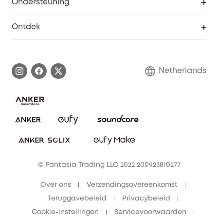
Ondersteuning
55+ korting
Smart Help-centrum
Ontdek
eufy affiliate programma
Informatie over garanties
eufy Merkverhaal
Afhandeling van een garantie
Contact
Netherlands
Bestelling annuleren
Blog
eufy Veiligheid
Vrienden doorverwijzen, beloningen krijgen
© Fantasia Trading LLC 2022 200923810277
Over ons
Verzendingsovereenkomst
Teruggavebeleid
Privacybeleid
Cookie-instellingen
Servicevoorwaarden