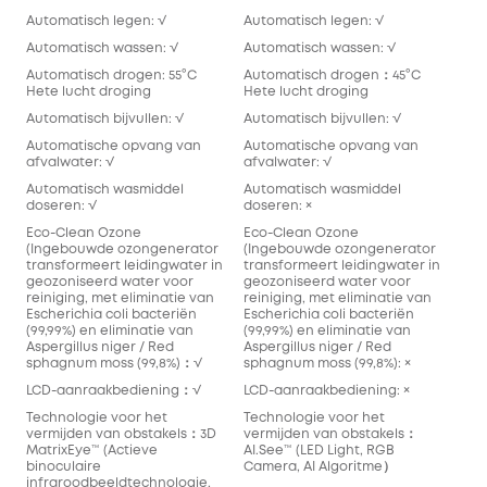
Automatisch legen: √
Automatisch legen: √
Automatisch wassen: √
Automatisch wassen: √
Automatisch drogen: 55°C
Automatisch drogen：45°C
Hete lucht droging
Hete lucht droging
Automatisch bijvullen: √
Automatisch bijvullen: √
Automatische opvang van
Automatische opvang van
afvalwater: √
afvalwater: √
Automatisch wasmiddel
Automatisch wasmiddel
doseren: √
doseren: ×
Eco-Clean Ozone
Eco-Clean Ozone
(Ingebouwde ozongenerator
(Ingebouwde ozongenerator
transformeert leidingwater in
transformeert leidingwater in
geozoniseerd water voor
geozoniseerd water voor
reiniging, met eliminatie van
reiniging, met eliminatie van
Escherichia coli bacteriën
Escherichia coli bacteriën
(99,99%) en eliminatie van
(99,99%) en eliminatie van
Aspergillus niger / Red
Aspergillus niger / Red
sphagnum moss (99,8%)：√
sphagnum moss (99,8%): ×
LCD-aanraakbediening：√
LCD-aanraakbediening: ×
Technologie voor het
Technologie voor het
vermijden van obstakels：3D
vermijden van obstakels：
MatrixEye™️ (Actieve
AI.See™️ (LED Light, RGB
binoculaire
Camera, AI Algoritme）
infraroodbeeldtechnologie,