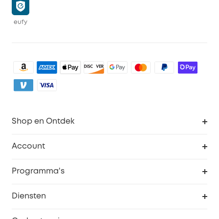
eufy
Shop en Ontdek
Schoon
Account
Beveiliging
Bestellingen
Programma's
Baby
eufyCredits Beloningsprogramma
eufy Zakelijk
Diensten
Studentenkorting
Webportalbeveiliging