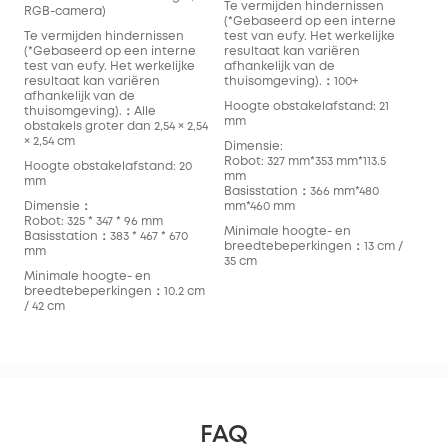
Te vermijden hindernissen
RGB-camera)
(*Gebaseerd op een interne
Te vermijden hindernissen
test van eufy. Het werkelijke
(*Gebaseerd op een interne
resultaat kan variëren
test van eufy. Het werkelijke
afhankelijk van de
resultaat kan variëren
thuisomgeving).：100+
afhankelijk van de
Hoogte obstakelafstand: 21
thuisomgeving).：Alle
mm
obstakels groter dan 2,54 × 2,54
× 2,54 cm
Dimensie:
Robot: 327 mm*353 mm*113.5
Hoogte obstakelafstand: 20
mm
mm
Basisstation：366 mm*480
Dimensie：
mm*460 mm
Robot: 325 * 347 * 96 mm
Minimale hoogte- en
Basisstation：383 * 467 * 670
breedtebeperkingen：13 cm /
mm
35 cm
Minimale hoogte- en
breedtebeperkingen：10.2 cm
/ 42 cm
FAQ