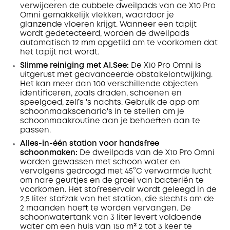
verwijderen de dubbele dweilpads van de X10 Pro
Omni gemakkelijk vlekken, waardoor je
glanzende vloeren krijgt. Wanneer een tapijt
wordt gedetecteerd, worden de dweilpads
automatisch 12 mm opgetild om te voorkomen dat
het tapijt nat wordt.
Slimme reiniging met AI.See:
De X10 Pro Omni is
uitgerust met geavanceerde obstakelontwijking.
Het kan meer dan 100 verschillende objecten
identificeren, zoals draden, schoenen en
speelgoed, zelfs 's nachts. Gebruik de app om
schoonmaakscenario's in te stellen om je
schoonmaakroutine aan je behoeften aan te
passen.
Alles-in-één station voor handsfree
schoonmaken:
De dweilpads van de X10 Pro Omni
worden gewassen met schoon water en
vervolgens gedroogd met 45°C verwarmde lucht
om nare geurtjes en de groei van bacteriën te
voorkomen. Het stofreservoir wordt geleegd in de
2,5 liter stofzak van het station, die slechts om de
2 maanden hoeft te worden vervangen. De
schoonwatertank van 3 liter levert voldoende
water om een huis van 150 m² 2 tot 3 keer te