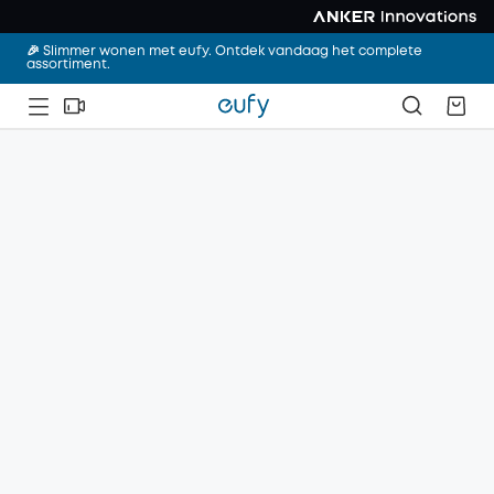
🎉 Slimmer wonen met eufy. Ontdek vandaag het complete
assortiment.