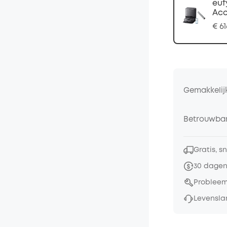
euf
Acc
€ 61
Gemakkelij
Betrouwbar
Gratis, s
30 dagen
Probleem
Levensla