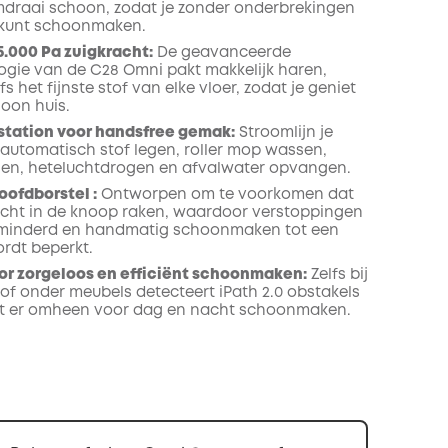
raai schoon, zodat je zonder onderbrekingen
s kunt schoonmaken.
5.000 Pa zuigkracht:
De geavanceerde
ogie van de C28 Omni pakt makkelijk haren,
fs het fijnste stof van elke vloer, zodat je geniet
oon huis.
 station voor handsfree gemak:
Stroomlijn je
 automatisch stof legen, roller mop wassen,
llen, heteluchtdrogen en afvalwater opvangen.
oofdborstel :
Ontworpen om te voorkomen dat
cht in de knoop raken, waardoor verstoppingen
minderd en handmatig schoonmaken tot een
rdt beperkt.
oor zorgeloos en efficiënt schoonmaken:
Zelfs bij
 of onder meubels detecteert iPath 2.0 obstakels
rt er omheen voor dag en nacht schoonmaken.