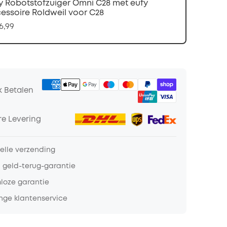
y Robotstofzuiger Omni C28 met eufy
essoire Roldweil voor C28
6,99
k Betalen
e Levering
nelle verzending
 geld-terug-garantie
loze garantie
nge klantenservice