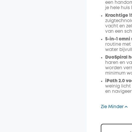
een handomd
je hele hui
Krachtige 1
zuigtechnol
vacht en zel
van een sch
5-in-1 omni
routine met
water bijvu
DuoSpiral h
haren en va
worden ver
minimum wo
iPath 2.0 v
weinig licht
en navigee
Zie Minder