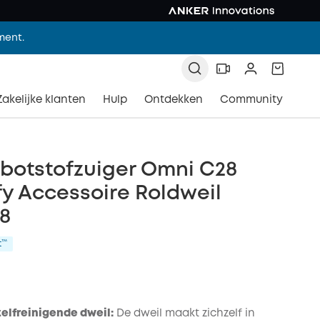
ment.
Zakelijke klanten
Hulp
Ontdekken
Community
botstofzuiger Omni C28
y Accessoire Roldweil
8
t™
elfreinigende dweil:
De dweil maakt zichzelf in