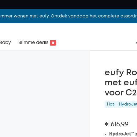
limmer wonen met eufy. Ontdek vandaag het complete assorti
Baby
Slimme deals
🔥
eufy Ro
met euf
voor C2
Hot
HydroJe
€ 616,99
HydroJet™ z