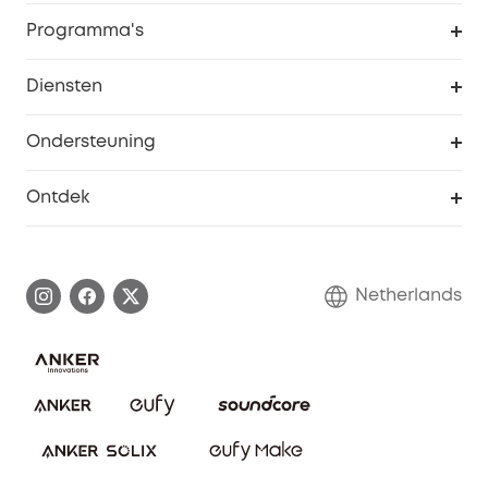
Beveiliging
Bestellingen
Programma's
Baby
eufyCredits Beloningsprogramma
eufy Zakelijk
Diensten
Studentenkorting
Webportalbeveiliging
Ondersteuning
55+ korting
Smart Help-centrum
Ontdek
eufy affiliate programma
Informatie over garanties
eufy Merkverhaal
Afhandeling van een garantie
Contact
Netherlands
Bestelling annuleren
Blog
eufy Veiligheid
Vrienden doorverwijzen, beloningen krijgen