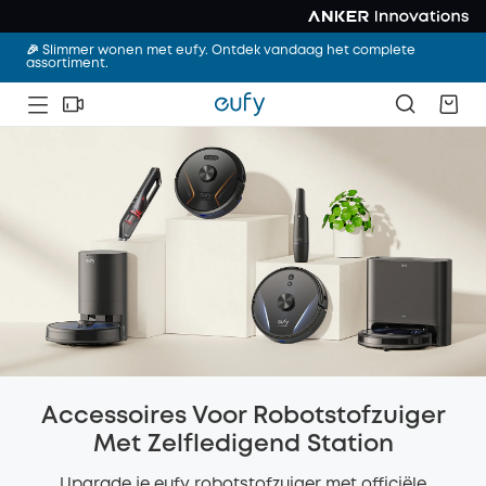
🎉 Slimmer wonen met eufy. Ontdek vandaag het complete
assortiment.
Accessoires Voor Robotstofzuiger
Met Zelfledigend Station
Upgrade je eufy robotstofzuiger met officiële