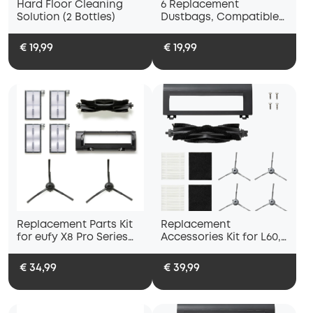
Hard Floor Cleaning
6 Replacement
Solution (2 Bottles)
Dustbags, Compatible
with L60 with Self-
Empty Station
€ 19,99
€ 19,99
Replacement Parts Kit
Replacement
for eufy X8 Pro Series
Accessories Kit for L60,
Robot Vacuums
L60 Hybrid
€ 34,99
€ 39,99