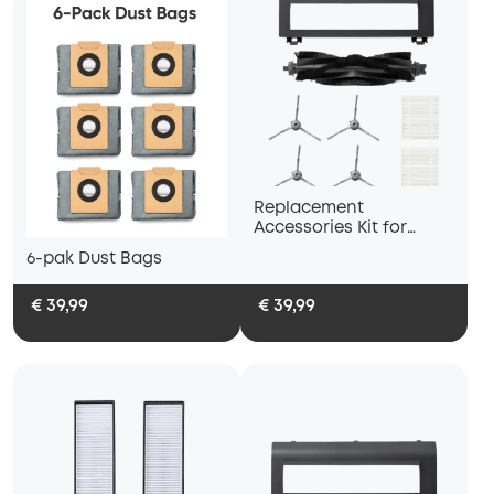
Replacement
Accessories Kit for
Robot Vacuum,
6-pak Dust Bags
Compatible with L50,
L50 SES
€ 39,99
€ 39,99