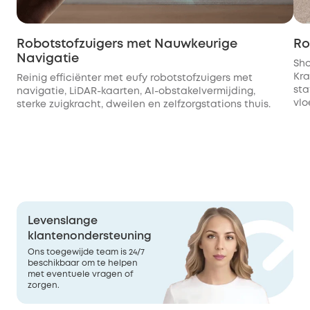
Robotstofzuigers met Nauwkeurige
Ro
Navigatie
Sho
Kra
Reinig efficiënter met eufy robotstofzuigers met
sta
navigatie, LiDAR-kaarten, AI-obstakelvermijding,
vlo
sterke zuigkracht, dweilen en zelfzorgstations thuis.
Levenslange
klantenondersteuning
Ons toegewijde team is 24/7
beschikbaar om te helpen
met eventuele vragen of
zorgen.