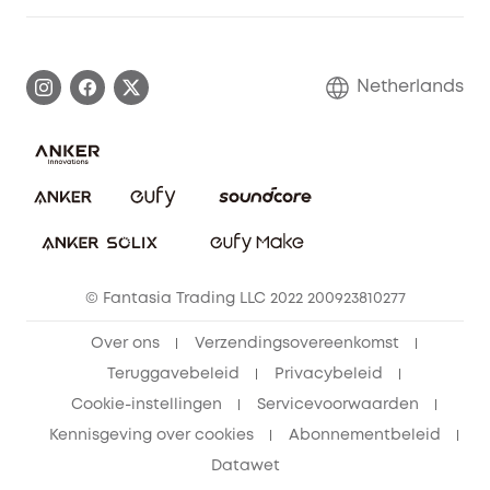
eufy affiliate programma
Informatie over garanties
eufy Merkverhaal
Afhandeling van een garantie
Contact
Netherlands
Bestelling annuleren
Blog
eufy Veiligheid
Vrienden doorverwijzen, beloningen krijgen
© Fantasia Trading LLC 2022 200923810277
Over ons
Verzendingsovereenkomst
Teruggavebeleid
Privacybeleid
Cookie-instellingen
Servicevoorwaarden
Kennisgeving over cookies
Abonnementbeleid
Datawet