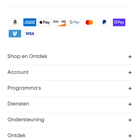
Shop en Ontdek
Schoon
Account
Beveiliging
Bestellingen
Programma's
Baby
eufyCredits Beloningsprogramma
eufy Zakelijk
Diensten
Studentenkorting
Webportalbeveiliging
Ondersteuning
55+ korting
Smart Help-centrum
Ontdek