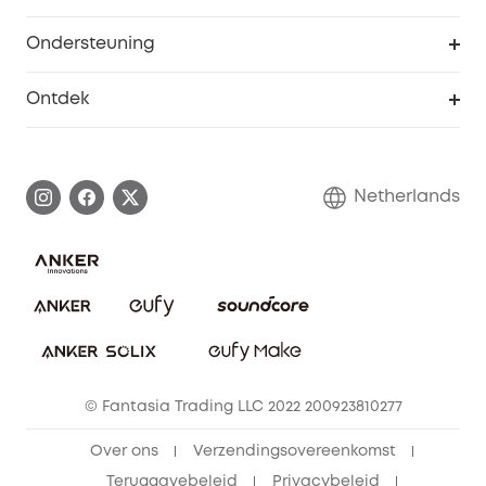
Studentenkorting
Webportalbeveiliging
Ondersteuning
55+ korting
Smart Help-centrum
Ontdek
eufy affiliate programma
Informatie over garanties
eufy Merkverhaal
Afhandeling van een garantie
Contact
Netherlands
Bestelling annuleren
Blog
eufy Veiligheid
Vrienden doorverwijzen, beloningen krijgen
© Fantasia Trading LLC 2022 200923810277
Over ons
Verzendingsovereenkomst
Teruggavebeleid
Privacybeleid