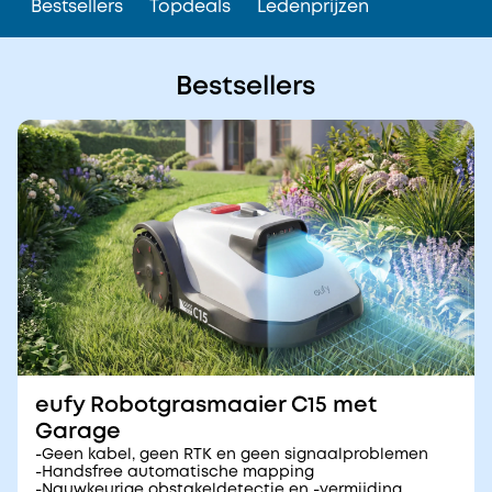
Bestsellers
Topdeals
Ledenprijzen
Bestsellers
eufy Robotgrasmaaier C15 met
Garage
-Geen kabel, geen RTK en geen signaalproblemen
-Handsfree automatische mapping
-Nauwkeurige obstakeldetectie en -vermijding