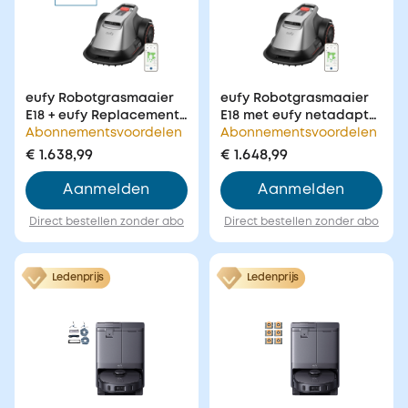
eufy Robotgrasmaaier
eufy Robotgrasmaaier
E18 + eufy Replacement
E18 met eufy netadapter
Blade Set
Abonnementsvoordelen
voor robotmaaier
Abonnementsvoordelen
€ 1.638,99
€ 1.648,99
Aanmelden
Aanmelden
Direct bestellen zonder abo
Direct bestellen zonder abo
Ledenprijs
Ledenprijs