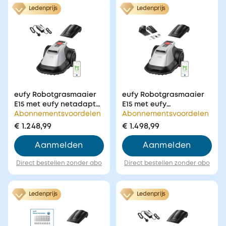
Ledenprijs
Ledenprijs
eufy Robotgrasmaaier
eufy Robotgrasmaaier
E15 met eufy netadapter
E15 met eufy
voor robotmaaier
Abonnementsvoordelen
laadstation-combinatie
Abonnementsvoordelen
voor robotmaaier
€ 1.248,99
€ 1.498,99
Aanmelden
Aanmelden
Direct bestellen zonder abo
Direct bestellen zonder abo
Ledenprijs
Ledenprijs