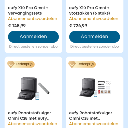
eufy X10 Pro Omni +
eufy X10 Pro Omni +
Vervangingssets
Stofzakken (6 stuks)
Abonnementsvoordelen
Abonnementsvoordelen
€ 748,99
€ 726,99
Aanmelden
Aanmelden
Direct bestellen zonder abo
Direct bestellen zonder abo
Ledenprijs
Ledenprijs
eufy Robotstofzuiger
eufy Robotstofzuiger
Omni C28 met eufy
Omni C28 met
Accessoire Roldweil
Abonnementsvoordelen
accessoireset
Abonnementsvoordelen