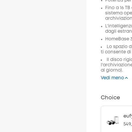
Potenza per 
Codice
:
Fino a 16 TB
sistema ope
archiviazion
L'intelligen
dagli estran
HomeBase 3 
Lo spazio d
ti consente di
Il disco rig
l'archiviazion
al giorno).
Vedi meno
Choice
euf
549