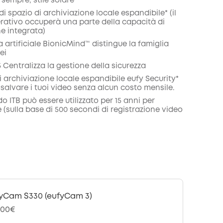
sempre, stile solare
 di spazio di archiviazione locale espandibile* (il
rativo occuperà una parte della capacità di
e integrata)
za artificiale BionicMind™ distingue la famiglia
ei
Centralizza la gestione della sicurezza
i archiviazione locale espandibile eufy Security*
 salvare i tuoi video senza alcun costo mensile.
ido ITB può essere utilizzato per 15 anni per
e (sulla base di 500 secondi di registrazione video
yCam S330 (eufyCam 3)
,00€