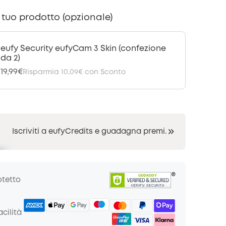
l tuo prodotto (opzionale)
eufy Security eufyCam 3 Skin (confezione
da 2)
19,99€
Risparmia
10,09€
con Sconto
Iscriviti a eufyCredits e guadagna premi.
otetto
cilità