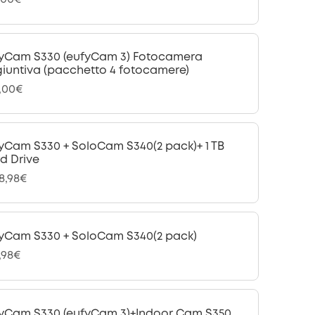
yCam S330 (eufyCam 3) Fotocamera
iuntiva (pacchetto 4 fotocamere)
,00€
yCam S330 + SoloCam S340(2 pack)+ 1 TB
d Drive
28,98€
yCam S330 + SoloCam S340(2 pack)
,98€
yCam S330 (eufyCam 3)+Indoor Cam S350