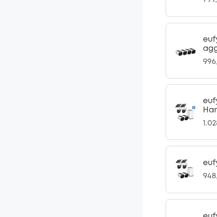
euf
agg
996
euf
Har
1.0
euf
948
euf