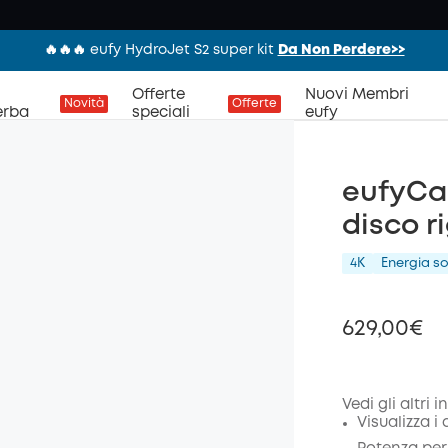
🔥🔥🔥 eufy HydroJet S2 super kit
Da Non Perdere>>
Offerte
Nuovi Membri
Novità
Offerte
erba
speciali
eufy
eufyCa
disco r
4K
Energia so
629,00€
Vedi gli altri 
Visualizza i
di sco