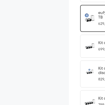
euf
TB
629
Kit
699
Kit
dis
829
Kit
799