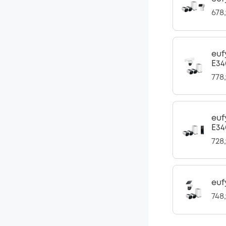
678
euf
E34
778
euf
E34
728
euf
748