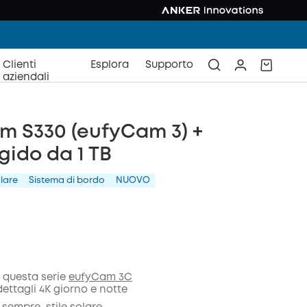
Clienti
Esplora
Supporto
aziendali
m S330 (eufyCam 3) +
igido da 1 TB
lare
Sistema di bordo
NUOVO
in questa serie
eufyCam 3C
 dettagli 4K giorno e notte
nto
COPIA