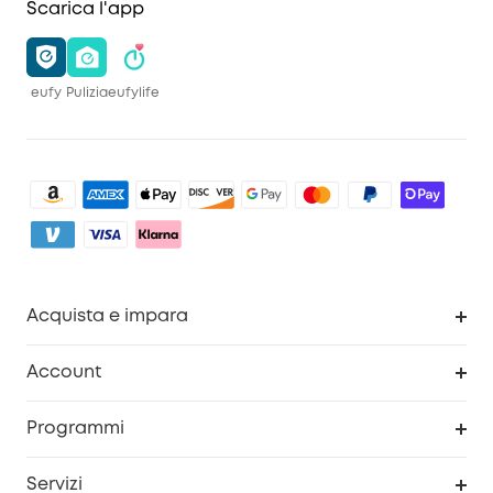
Scarica l'app
eufy
Pulizia
eufylife
Acquista e impara
Pulizia
Account
Sicurezza
Programma Premi eufyCredits
Programmi
Diventa un affiliato
Servizi