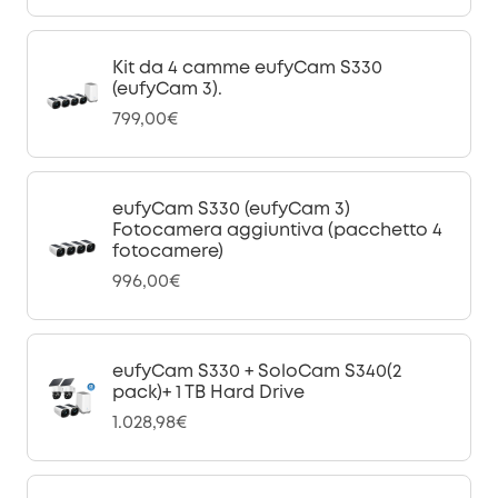
Kit da 4 camme eufyCam S330
(eufyCam 3).
799,00€
eufyCam S330 (eufyCam 3)
Fotocamera aggiuntiva (pacchetto 4
fotocamere)
996,00€
eufyCam S330 + SoloCam S340(2
pack)+ 1 TB Hard Drive
1.028,98€