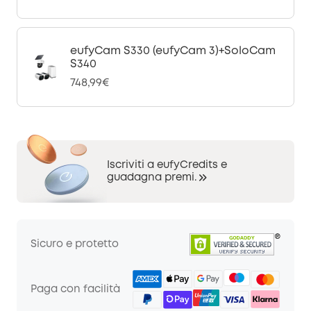
eufyCam S330 (eufyCam 3)+SoloCam
S340
748,99€
Iscriviti a eufyCredits e
guadagna premi.
Sicuro e protetto
Paga con facilità