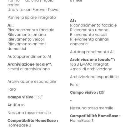
1 anno*** da una singola
6 mesi
carica
Una vita con Forever Power
-
Pannello solare integrato
AI :
AI :
Riconoscimento facciale
Riconoscimento facciale
Rilevamento umano
Rilevamento umano
Rilevamento veicoli
Rilevamento veicoli
Rilevamento animali
Rilevamento animali
domestici
domestici
Autoapprendimento AI
Autoapprendimento AI
Archiviazione locale**:
Archiviazione locale**:
16GB EMMC integrati
3 mesi di archiviazione
3 mesi di archiviazione
Archiviazione espandibile
Archiviazione espandibile
Faro
Faro
Campo visivo :
135°
Campo visivo :
135°
-
Antifurto
Nessuna tassa mensile
Nessuna tassa mensile
Compatibilità HomeBase :
Compatibilità HomeBase :
HomeBase 3
HomeBase 3