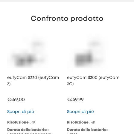
Confronto prodotto
eufyCam S330 (eufyCam
eufyCam S300 (eufyCam
3)
3C)
€549,00
€459,99
eufyCam S330 (eufyCam 3)
eufyCam S300 (eu
Scopri di più
Scopri di più
Risoluzione :
4K
Risoluzione :
4K
Durata della batteria :
Durata della batteria :