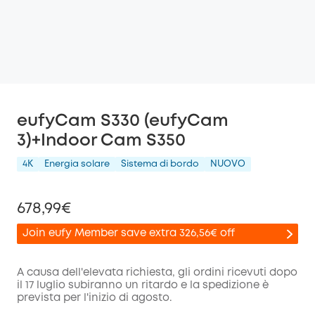
eufyCam S330 (eufyCam
3)+Indoor Cam S350
4K
Energia solare
Sistema di bordo
NUOVO
678,99€
Join eufy Member save extra 326,56€ off
A causa dell'elevata richiesta, gli ordini ricevuti dopo
il 17 luglio subiranno un ritardo e la spedizione è
prevista per l'inizio di agosto.
di sconto
COPIA