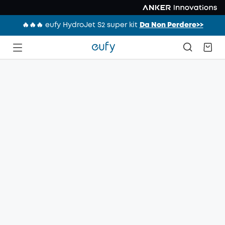
🔥🔥🔥 eufy HydroJet S2 super kit
Da Non Perdere>>