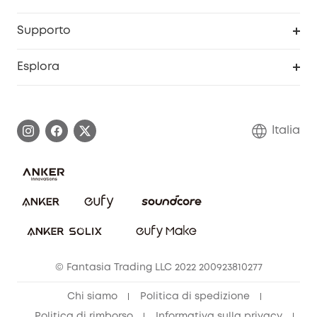
Programma Partner eufy
Portale web di sicurezza
Supporto
Prodotti ricondizionati
Centro di assistenza intelligente
Esplora
Informazioni sulla garanzia
Comunità eufy Security
Esercita i diritti di garanzia
Contattaci
Italia
FAQ sull'ordine
Annulla ordine
© Fantasia Trading LLC 2022 200923810277
Chi siamo
Politica di spedizione
Politica di rimborso
Informativa sulla privacy