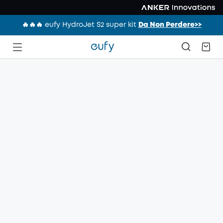
🔥🔥🔥 eufy HydroJet S2 super kit
Da Non Perdere>>