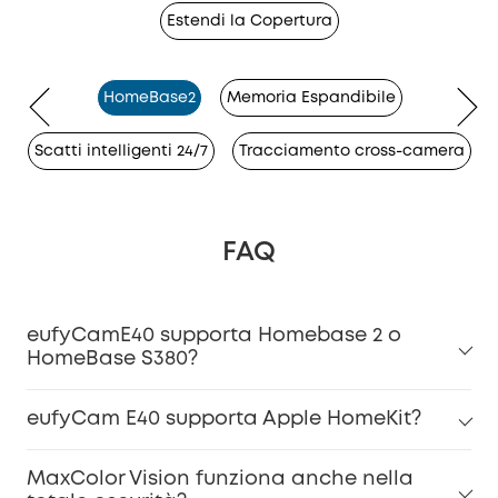
Estendi la Copertura
HomeBase2
Memoria Espandibile
Scatti intelligenti 24/7
Tracciamento cross-camera
FAQ
eufyCamE40 supporta Homebase 2 o
HomeBase S380?
eufyCam E40 supporta Apple HomeKit?
MaxColor Vision funziona anche nella