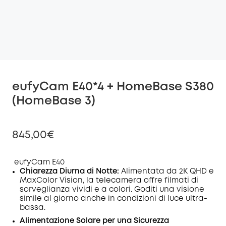
eufyCam E40*4 + HomeBase S380
(HomeBase 3)
845,00€
eufyCam E40
Chiarezza Diurna di Notte:
Alimentata da 2K QHD e
MaxColor Vision, la telecamera offre filmati di
di sconto
sorveglianza vividi e a colori. Goditi una visione
COPIA
Codice
:
simile al giorno anche in condizioni di luce ultra-
bassa.
Alimentazione Solare per una Sicurezza