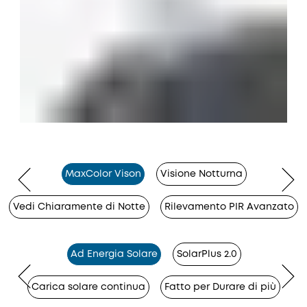
MaxColor Vison
Visione Notturna
Vedi Chiaramente di Notte
Rilevamento PIR Avanzato
Ad Energia Solare
SolarPlus 2.0
Carica solare continua
Fatto per Durare di più