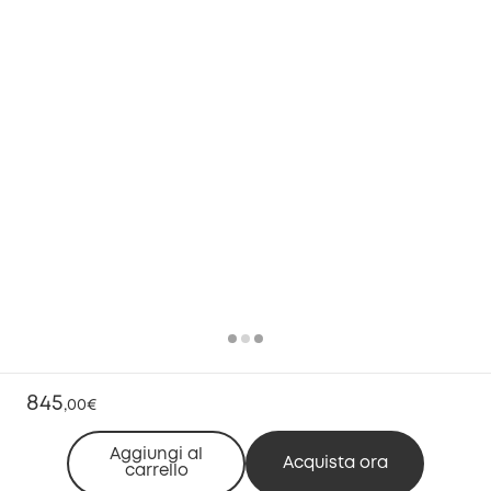
845
,
00€
Aggiungi al
Acquista ora
carrello