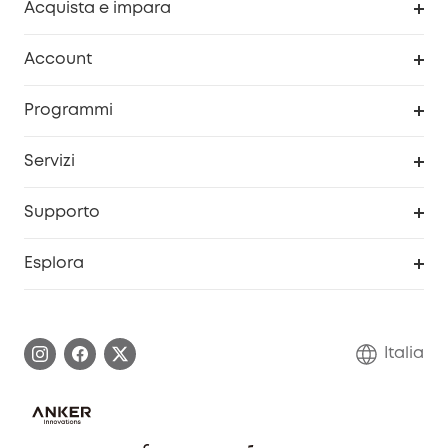
Acquista e impara
Pulizia
Account
Sicurezza
Programma Premi eufyCredits
Programmi
Diventa un affiliato
Servizi
Programma Partner eufy
Portale web di sicurezza
Supporto
Prodotti ricondizionati
Centro di assistenza intelligente
Esplora
Informazioni sulla garanzia
Comunità eufy Security
Esercita i diritti di garanzia
Contattaci
Italia
FAQ sull'ordine
Annulla ordine