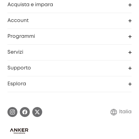
Acquista e impara
Pulizia
Account
Sicurezza
Programma Premi eufyCredits
Programmi
Diventa un affiliato
Servizi
Programma Partner eufy
Portale web di sicurezza
Supporto
Prodotti ricondizionati
Centro di assistenza intelligente
Esplora
Informazioni sulla garanzia
Comunità eufy Security
Esercita i diritti di garanzia
Contattaci
Italia
FAQ sull'ordine
Annulla ordine