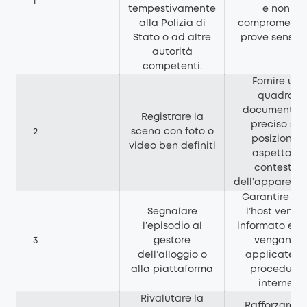
1
tempestivamente
e non
alla
Polizia di
compromette
Stato
o ad altre
prove sensibil
autorità
competenti.
Fornire un
quadro
documental
Registrare la
preciso su
2
scena con foto o
posizione,
video ben definiti
aspetto e
contesto
dell’apparecc
Garantire ch
Segnalare
l’host venga
l’episodio al
informato e c
3
gestore
vengano
dell’alloggio o
applicate le
alla piattaforma
procedure
interne
Rivalutare la
Rafforzare l