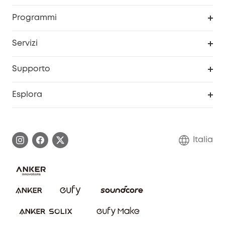
Sicurezza
Programma Premi eufyCredits
Programmi
Diventa un affiliato
Servizi
Programma Partner eufy
Portale web di sicurezza
Supporto
Prodotti ricondizionati
Centro di assistenza intelligente
Esplora
Informazioni sulla garanzia
Comunità eufy Security
Esercita i diritti di garanzia
Contattaci
Italia
FAQ sull'ordine
Annulla ordine