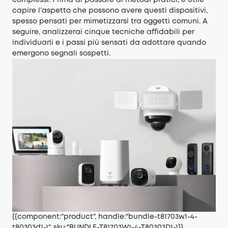
complessi. Prima di passare ai metodi pratici, è utile
capire l’aspetto che possono avere questi dispositivi,
spesso pensati per mimetizzarsi tra oggetti comuni. A
seguire, analizzerai cinque tecniche affidabili per
individuarli e i passi più sensati da adottare quando
emergono segnali sospetti.
{{component:"product", handle:"bundle-t81703w1-4-
t80303d1-1", sku:"BUNDLE-T81703W1-4-T80303D1-1}}