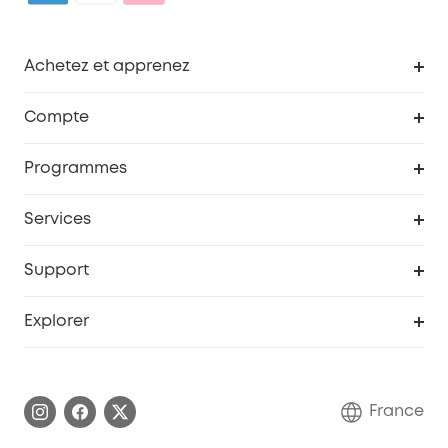
Achetez et apprenez
Robot aspirateur
Compte
Caméras de surveillance
Programme de récompenses eufyCredits
Programmes
Devenir affilié
Services
Remises éducation
Portail Web de sécurité
Support
Programme de partenariat eufy
Centre d'aide intelligent
Explorer
Informations sur la garantie
Histoire de la marque eufy
Demander l'application de ma garantie
Communauté eufy Security
France
FAQ sur les commandes
Nous contacter