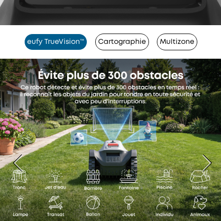
eufy TrueVision™
Cartographie
Multizone