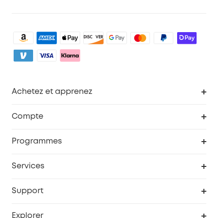
Achetez et apprenez
Robot aspirateur
Compte
Caméras de surveillance
Programme de récompenses eufyCredits
Programmes
Devenir affilié
Services
Remises éducation
Portail Web de sécurité
Support
Programme de partenariat eufy
Centre d'aide intelligent
Explorer