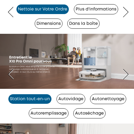
Nettoie sur Votre Ordre
Plus d'informations
Dimensions
Dans la boîte
Station tout-en-un
Autovidage
Autonettoyage
Autoremplissage
Autoséchage