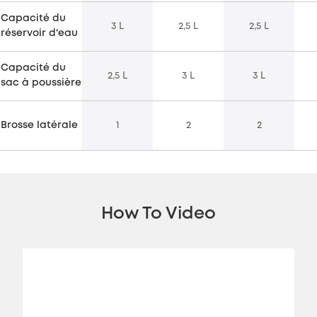
Capacité du
3 L
2,5 L
2,5 L
réservoir d'eau
Capacité du
2,5 L
3 L
3 L
sac à poussière
Brosse latérale
1
2
2
How To Video