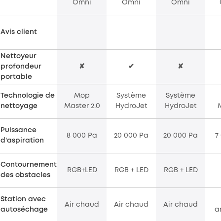
Omni
Omni
Omni
Avis client
Nettoyeur
profondeur
✘
✔
✘
portable
Technologie de
Mop
Système
Système
nettoyage
Master 2.0
HydroJet
HydroJet
Puissance
8 000 Pa
20 000 Pa
20 000 Pa
7
d'aspiration
Contournement
RGB+LED
RGB + LED
RGB + LED
des obstacles
Station avec
Air chaud
Air chaud
Air chaud
autoséchage
a