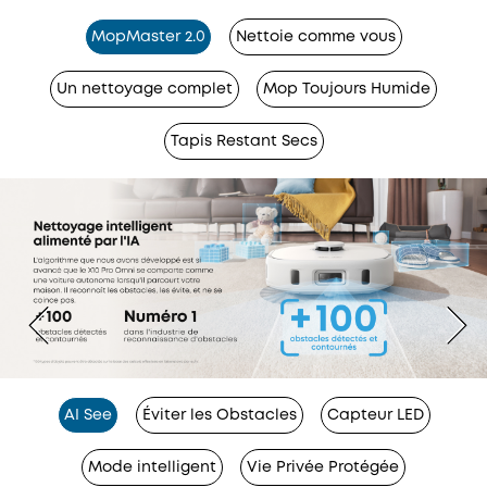
MopMaster 2.0
Nettoie comme vous
Un nettoyage complet
Mop Toujours Humide
Tapis Restant Secs
AI See
Éviter les Obstacles
Capteur LED
Mode intelligent
Vie Privée Protégée