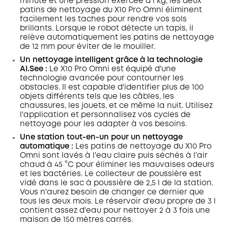
minute et une pression exercée d'1 kg, les deux
patins de nettoyage du X10 Pro Omni éliminent
facilement les taches pour rendre vos sols
brillants. Lorsque le robot détecte un tapis, il
relève automatiquement les patins de nettoyage
de 12 mm pour éviter de le mouiller.
Un nettoyage intelligent grâce à la technologie
AI.See :
Le X10 Pro Omni est équipé d'une
technologie avancée pour contourner les
obstacles. Il est capable d'identifier plus de 100
objets différents tels que les câbles, les
chaussures, les jouets, et ce même la nuit. Utilisez
l'application et personnalisez vos cycles de
nettoyage pour les adapter à vos besoins.
Une station tout-en-un pour un nettoyage
automatique :
Les patins de nettoyage du X10 Pro
Omni sont lavés à l'eau claire puis séchés à l'air
chaud à 45 °C pour éliminer les mauvaises odeurs
et les bactéries. Le collecteur de poussière est
vidé dans le sac à poussière de 2,5 l de la station.
Vous n'aurez besoin de changer ce dernier que
tous les deux mois. Le réservoir d'eau propre de 3 l
contient assez d'eau pour nettoyer 2 à 3 fois une
maison de 150 mètres carrés.