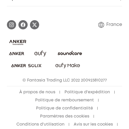
Informations sur la garantie
Histoire de la marque eufy
Demander l'application de ma garantie
Communauté eufy Security
France
FAQ sur les commandes
Nous contacter
Annuler la commande
Blog
© Fantasia Trading LLC 2022 200923810277
À propos de nous
Politique d'expédition
Politique de remboursement
Politique de confidentialité
Paramètres des cookies
Conditions d'utilisation
Avis sur les cookies