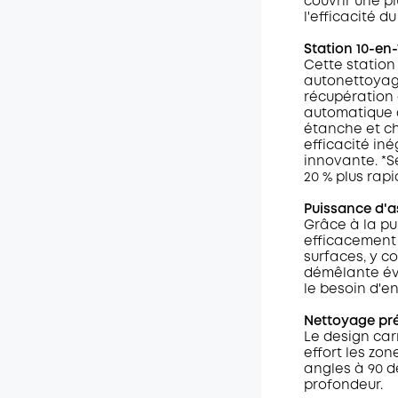
couvrir une pl
l'efficacité 
Station 10-en-
Cette station 
autonettoyage
récupération 
automatique d
étanche et ch
efficacité in
innovante. *S
20 % plus rap
Puissance d'a
Grâce à la pui
efficacement 
surfaces, y co
démêlante évi
le besoin d'e
Nettoyage pré
Le design car
effort les zon
angles à 90 d
profondeur.