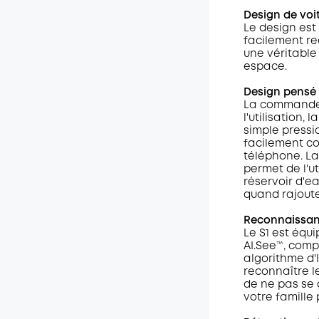
Design de voi
Le design est
facilement re
une véritable
espace.
Design pensé p
La commande t
l'utilisation,
simple press
facilement co
téléphone. La
permet de l'ut
réservoir d'e
quand rajoute
Reconnaissan
Le S1 est éq
AI.See™️, com
algorithme d'
reconnaître le
de ne pas se
votre famille