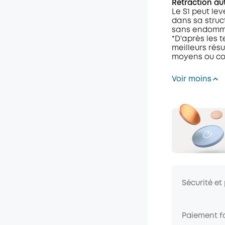
Rétraction au
Le S1 peut lev
dans sa struc
sans endomma
*D'après les t
meilleurs résu
moyens ou cou
Voir moins
Sécurité et
Paiement fa