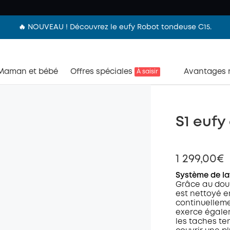
🔥 NOUVEAU ! Découvrez le eufy Robot tondeuse C15.
Maman et bébé
Offres spéciales
Avantages
À saisir
S1 eufy
1 299,00€
Système de la
Grâce au doub
est nettoyé en
continuelleme
exerce égalem
les taches te