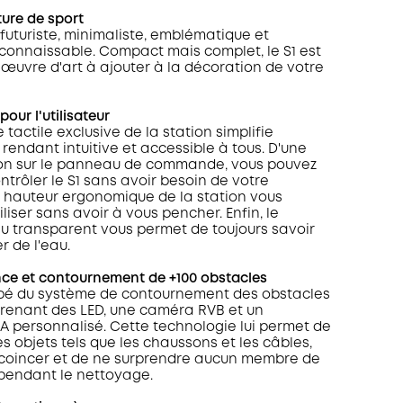
ture de sport
 futuriste, minimaliste, emblématique et
connaissable. Compact mais complet, le S1 est
 œuvre d'art à ajouter à la décoration de votre
our l'utilisateur
actile exclusive de la station simplifie
 la rendant intuitive et accessible à tous. D'une
ion sur le panneau de commande, vous pouvez
ntrôler le S1 sans avoir besoin de votre
 hauteur ergonomique de la station vous
iliser sans avoir à vous pencher. Enfin, le
au transparent vous permet de toujours savoir
r de l'eau.
ce et contournement de +100 obstacles
uipé du système de contournement des obstacles
prenant des LED, une caméra RVB et un
IA personnalisé. Cette technologie lui permet de
s objets tels que les chaussons et les câbles,
 coincer et de ne surprendre aucun membre de
 pendant le nettoyage.