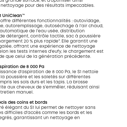
us grande surface, et d'optimiser ainsi
du nettoyage pour des résultats impeccables.
1 UniClean™️
offre différentes fonctionnalités : autovidage,
, autoremplissage, autoséchage à l'air chaud,
automatique de l'eau usée, distribution
e détergent, contrôle tactile, sac à poussière
argement 20 % plus rapide*. Elle garantit une
égalée, offrant une expérience de nettoyage
elon les tests internes d'eufy, le chargement est
ide que celui de la génération précédente.
spiration de 8 000
Pa
ssance d'aspiration de 8 000 Pa, le S1 nettoie
la poussière et les saletés sur différentes
mpris les sols durs et les tapis. La brosse
te aux cheveux de s'emmêler, réduisant ainsi
ntretien manuel.
cis des coins et bords
ré élégant du S1 lui permet de nettoyer sans
es difficiles d'accès comme les bords et les
egrés, garantissant un nettoyage en