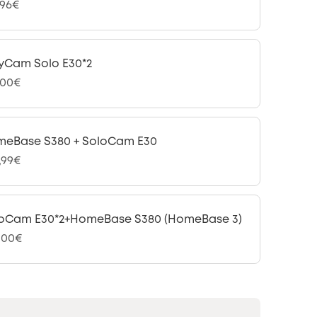
,96€
yCam Solo E30*2
,00€
eBase S380 + SoloCam E30
,99€
oCam E30*2+HomeBase S380 (HomeBase 3)
,00€