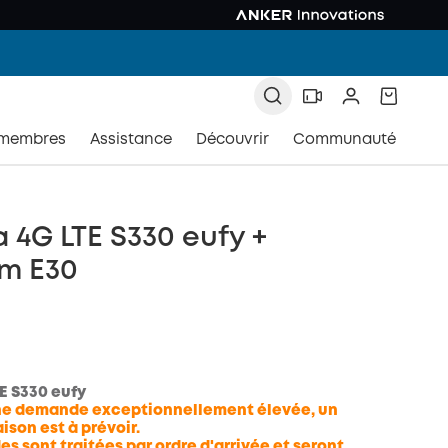
 membres
Assistance
Découvrir
Communauté
4G LTE S330 eufy +
m E30
E S330 eufy
une demande exceptionnellement élevée, un
aison est à prévoir.
 sont traitées par ordre d'arrivée et seront