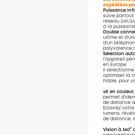
expédiées pr
Puissance infi
suive partout 
réseau 24h/24
à la puissant
Double connec
ultime et d'u
d'un téléphone
polyvalence 
Sélection aut
l'appareil p
en Europe.
Il sélectionn
optimiser la c
fiable, pour 
4K en couleur, 
permet d'iden
de distance a
Eclairez votr
lumens, révéla
de distance, l
Vision à 360° a