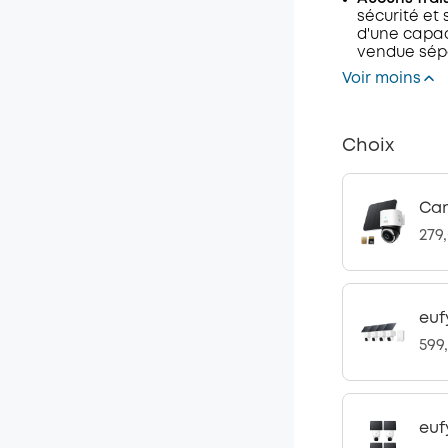
sécurité et
d'une capac
vendue sép
Voir moins
Choix
Cam
279
euf
599
eu