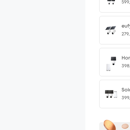
599
euf
279
Hom
398
Sol
399