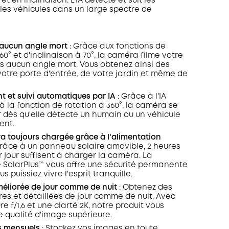
 en inclinaison. L'IA détecte et suit les
les véhicules dans un large spectre de
, aucun angle mort
: Grâce aux fonctions de
60° et d'inclinaison à 70°, la caméra filme votre
 aucun angle mort. Vous obtenez ainsi des
otre porte d'entrée, de votre jardin et même de
t et suivi automatiques par IA
: Grâce à l'IA
à la fonction de rotation à 360°, la caméra se
r dès qu'elle détecte un humain ou un véhicule
ent.
a toujours chargée grâce à l'alimentation
Grâce à un panneau solaire amovible, 2 heures
r jour suffisent à charger la caméra. La
 SolarPlus™ vous offre une sécurité permanente
s puissiez vivre l'esprit tranquille.
méliorée de jour comme de nuit
: Obtenez des
res et détaillées de jour comme de nuit. Avec
e f/1,6 et une clarté 2K, notre produit vous
e qualité d'image supérieure.
s mensuels
: Stockez vos images en toute