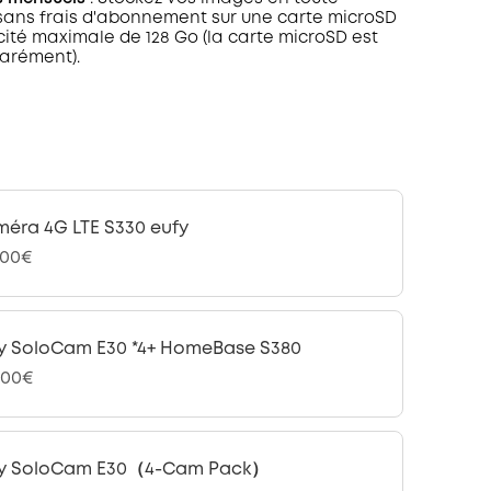
 sans frais d'abonnement sur une carte microSD
ité maximale de 128 Go (la carte microSD est
arément).
éra 4G LTE S330 eufy
,00€
y SoloCam E30 *4+ HomeBase S380
,00€
fy SoloCam E30（4-Cam Pack）