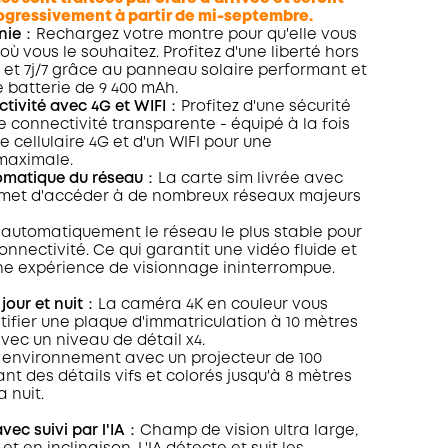
ogressivement à partir de mi-septembre.
nie
：Rechargez votre montre pour qu'elle vous
où vous le souhaitez. Profitez d'une liberté hors
 et 7j/7 grâce au panneau solaire performant et
e batterie de 9 400 mAh.
tivité avec 4G et WIFI
：Profitez d'une sécurité
ne connectivité transparente - équipé à la fois
 cellulaire 4G et d'un WIFI pour une
maximale.
omatique du réseau
：La carte sim livrée avec
ermet d'accéder à de nombreux réseaux majeurs
e automatiquement le réseau le plus stable pour
onnectivité. Ce qui garantit une vidéo fluide et
une expérience de visionnage ininterrompue.
jour et nuit
：La caméra 4K en couleur vous
tifier une plaque d'immatriculation à 10 mètres
vec un niveau de détail x4.
e environnement avec un projecteur de 100
nt des détails vifs et colorés jusqu'à 8 mètres
a nuit.
vec suivi par l'IA
：Champ de vision ultra large,