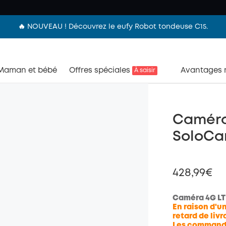
🔥 NOUVEAU ! Découvrez le eufy Robot tondeuse C15.
Maman et bébé
Offres spéciales
Avantages
À saisir
Caméra 
SoloCa
428,99€
Caméra 4G LT
En raison d'
retard de livr
Les commandes