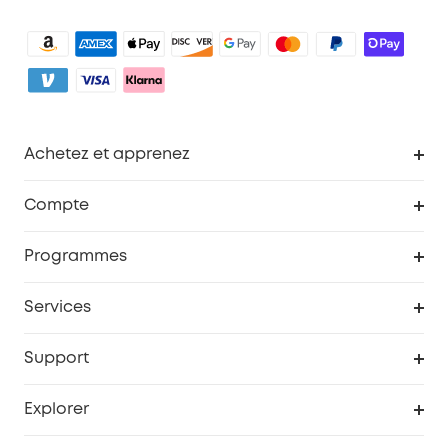
Achetez et apprenez
Robot aspirateur
Compte
Caméras de surveillance
Programme de récompenses eufyCredits
Programmes
Devenir affilié
Services
Remises éducation
Portail Web de sécurité
Support
Programme de partenariat eufy
Centre d'aide intelligent
Explorer
Informations sur la garantie
Histoire de la marque eufy