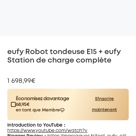
eufy Robot tondeuse E15 + eufy
Station de charge complète
1 698,99€
Économisez davantage
S'inscrire
68,95€
maintenant
en tant que Membre
€15,00
Membre Plus
/mois
Économisez 68,95€ maintenant
Introduction to YouTube：
Autres
d'une valeur supérieure à
https://www.youtube.com/watch?v
avantages
68,95€