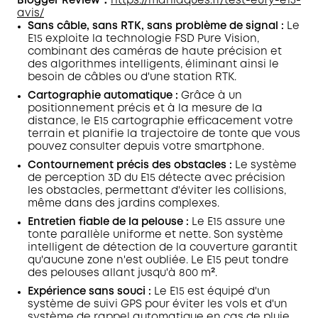
Blogger Review：
https://maniaques.fr/test-eufy-e15-
avis/
Sans câble, sans RTK, sans problème de signal :
Le
E15 exploite la technologie FSD Pure Vision,
combinant des caméras de haute précision et
des algorithmes intelligents, éliminant ainsi le
besoin de câbles ou d'une station RTK.
Cartographie automatique :
Grâce à un
positionnement précis et à la mesure de la
distance, le E15 cartographie efficacement votre
terrain et planifie la trajectoire de tonte que vous
pouvez consulter depuis votre smartphone.
Contournement précis des obstacles :
Le système
de perception 3D du E15 détecte avec précision
les obstacles, permettant d'éviter les collisions,
même dans des jardins complexes.
Entretien fiable de la pelouse :
Le E15 assure une
tonte parallèle uniforme et nette. Son système
intelligent de détection de la couverture garantit
qu'aucune zone n'est oubliée. Le E15 peut tondre
des pelouses allant jusqu'à 800 m².
Expérience sans souci :
Le E15 est équipé d'un
système de suivi GPS pour éviter les vols et d'un
système de rappel automatique en cas de pluie