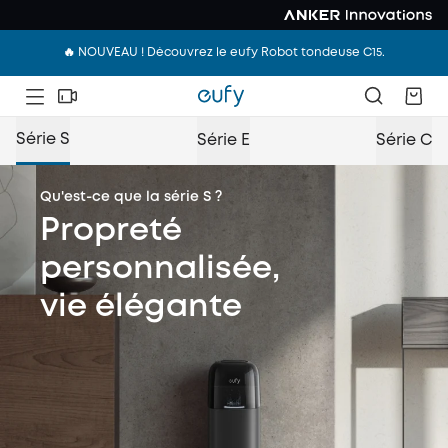
🔥 NOUVEAU ! Découvrez le eufy Robot tondeuse C15.
Série S
Série E
Série C
Qu'est-ce que la série S ?
Propreté
personnalisée,
vie élégante