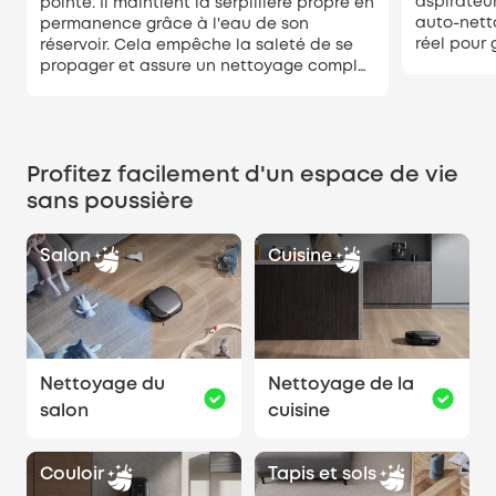
aspirateur
pointe. Il maintient la serpillière propre en
auto-nett
permanence grâce à l'eau de son
réel pour 
réservoir. Cela empêche la saleté de se
constante
propager et assure un nettoyage complet
et impeccable dans toute la maison.
Profitez facilement d'un espace de vie
sans poussière
Salon
Cuisine
Nettoyage du
Nettoyage de la
salon
cuisine
Couloir
Tapis et sols