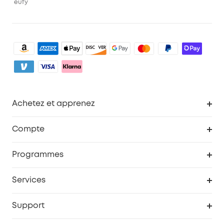
eufy
Achetez et apprenez
Robot aspirateur
Compte
Caméras de surveillance
Programme de récompenses eufyCredits
Programmes
Devenir affilié
Services
Remises éducation
Portail Web de sécurité
Support
Programme de partenariat eufy
Centre d'aide intelligent