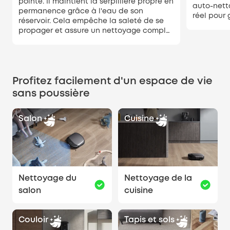
pointe. Il maintient la serpillière propre en
auto-nett
permanence grâce à l'eau de son
réel pour 
réservoir. Cela empêche la saleté de se
constante
propager et assure un nettoyage complet
et impeccable dans toute la maison.
Profitez facilement d'un espace de vie
sans poussière
Salon
Cuisine
Nettoyage du
Nettoyage de la
salon
cuisine
Couloir
Tapis et sols