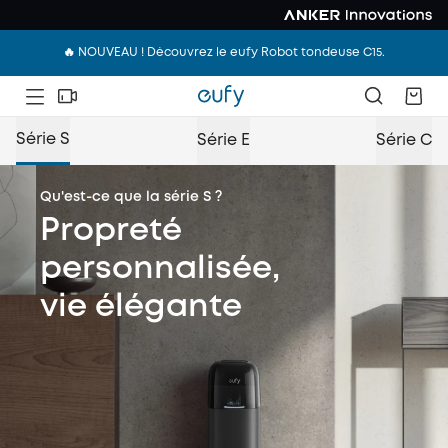
🔥 NOUVEAU ! Découvrez le eufy Robot tondeuse C15.
Série S
Série E
Série C
Qu'est-ce que la série S ?
Propreté
personnalisée,
vie élégante