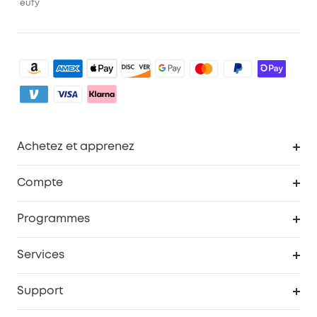
eufy
Achetez et apprenez
Robot aspirateur
Compte
Caméras de surveillance
Programme de récompenses eufyCredits
Programmes
Devenir affilié
Services
Remises éducation
Portail Web de sécurité
Support
Programme de partenariat eufy
Centre d'aide intelligent