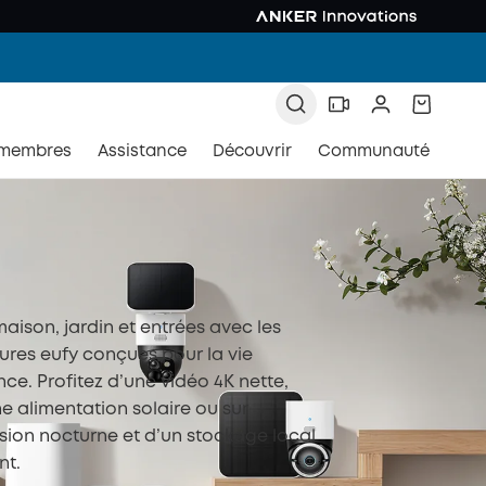
 membres
Assistance
Découvrir
Communauté
aison, jardin et entrées avec les
ures eufy conçues pour la vie
e. Profitez d’une vidéo 4K nette,
ne alimentation solaire ou sur
vision nocturne et d’un stockage local
nt.