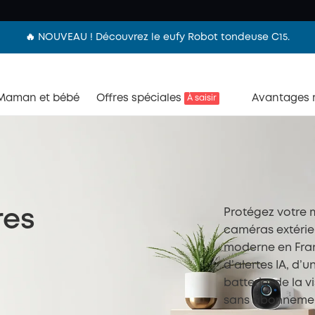
🔥 NOUVEAU ! Découvrez le eufy Robot tondeuse C15.
Maman et bébé
Offres spéciales
Avantages
À saisir
Protégez votre m
res
caméras extérie
moderne en Franc
d’alertes IA, d’u
batterie, de la 
sans abonneme