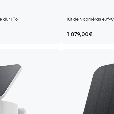
 dur 1 To
Kit de 4 caméras eufyC
1 079,00€