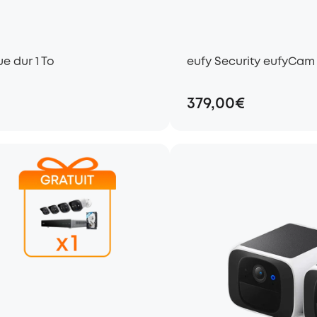
Disque dur 1 To
eufy Security eufyCam 
379,00€