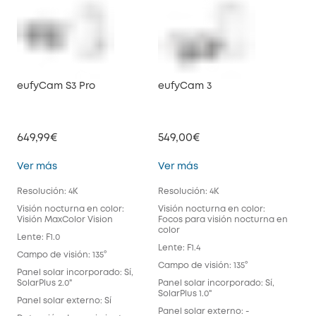
eufyCam S3 Pro
eufyCam 3
eu
649,99€
549,00€
39
eufyCam S3 Pro
eufyCam 3
Ver más
Ver más
Ve
Resolución: 4K
Resolución: 4K
Res
Visión nocturna en color:
Visión nocturna en color:
Vis
Visión MaxColor Vision
Focos para visión nocturna en
Foc
color
col
Lente: F1.0
Lente: F1.4
Lent
Campo de visión: 135°
Campo de visión: 135°
Cam
Panel solar incorporado: Sí,
SolarPlus 2.0"
Panel solar incorporado: Sí,
Pan
SolarPlus 1.0"
Panel solar externo: Sí
Pane
Panel solar externo: -