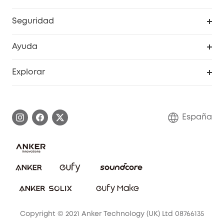
RoboVac
Pedidos
Seguridad
Accesorios limpieza
Programa de Recompensas de eufyCréditos
Cámaras de seguridad
Ayuda
Video Timbres
Cancelar pedido
Explorar
Cámaras con luces
Centro de ayuda inteligente
Historia de la marca
Monitores para bebés
Información de garantía
Conviértete en afiliado
España
Sistemas de Alarma
Procesar una garantía
Compra de cooperación
Explorar todo
Preguntas frecuentes sobre pedidos
Comunidad de limpieza eufy
Portal web de seguridad
Contáctanos
Copyright © 2021 Anker Technology (UK) Ltd 08766135