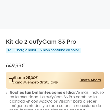
Kit de 2 eufyCam S3 Pro
4K
Energía solar
Visión nocturna en color
649,99€
Ahorra 25,00€
Únete Ahora
como Miembro Gratuito
$15.00
Plus Member
/mes
Noches tan brillantes como el día:
Ve más, incluso
Save 25,00€ Now
Other Benefits
en la oscuridad. La eufyCam S3 Pro combina la
worth more than 25,00€
claridad 4K con MaxColor Vision™ para ofrecer
imágenes nítidas y a todo color sin necesidad de