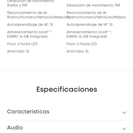
Detección de movimiento:
Det
Radar y PIR
Detección de movimiento: PIR
Rec
Reconocimiento de IA:
Reconocimiento de IA:
Ros
Rostro/Humano/Vehículo/Mascota
Rostro/Humano/Vehículo/Mascota
Auto
Autoaprendizaje de IA*: Sí
Autoaprendizaje de IA*: Sí
Alm
Almacenamiento local* *:
Almacenamiento local* *:
EMM
EMMC 16 GB integrado
EMMC 16 GB integrado
Foc
Foco: 4 focos LED
Foco: 2 focos LED
Anti
Antirrobo: Sí
Antirrobo: Sí
Especificaciones
Características
Audio