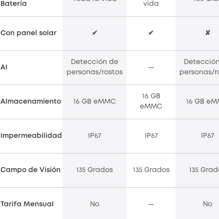
Batería
vida
Con panel solar
✔
✔
✘
Detección de
Detecció
AI
—
personas/rostos
personas/r
16 GB
Almacenamiento
16 GB eMMC
16 GB e
eMMC
Impermeabilidad
IP67
IP67
IP67
Campo de Visión
135 Grados
135 Grados
135 Grad
Tarifa Mensual
No
—
No