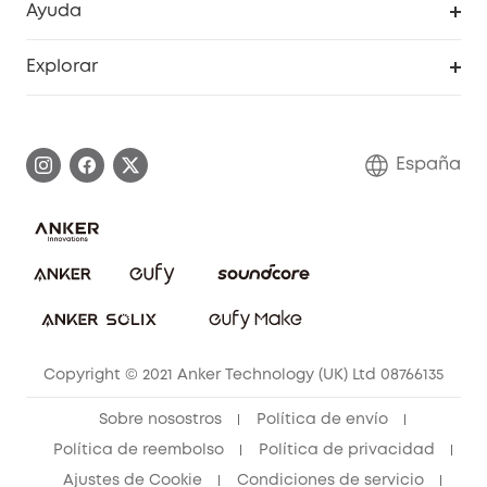
Ayuda
Video Timbres
Cancelar pedido
Explorar
Cámaras con luces
Centro de ayuda inteligente
Historia de la marca
Monitores para bebés
Información de garantía
Conviértete en afiliado
España
Sistemas de Alarma
Procesar una garantía
Compra de cooperación
Explorar todo
Preguntas frecuentes sobre pedidos
Comunidad de limpieza eufy
Portal web de seguridad
Contáctanos
Copyright © 2021 Anker Technology (UK) Ltd 08766135
Sobre nosostros
Política de envío
Política de reembolso
Política de privacidad
Ajustes de Cookie
Condiciones de servicio