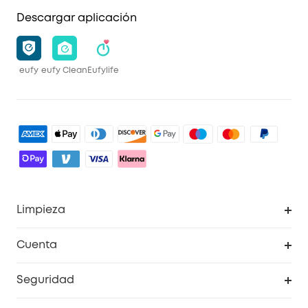
Descargar aplicación
eufy
eufy Clean
Eufylife
Limpieza
Explorar todo
Cuenta
RoboVac
Pedidos
Seguridad
Accesorios limpieza
Programa de Recompensas de eufyCréditos
Cámaras de seguridad