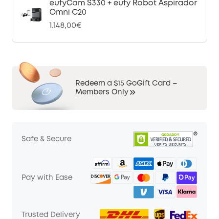
eufyCam S330 + eufy Robot Aspirador
Omni C20
1.148,00€
Redeem a $15 GoGift Card –
Members Only
Safe & Secure
Pay with Ease
Trusted Delivery