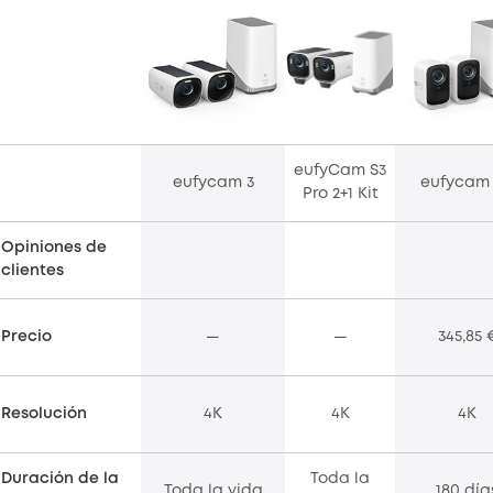
eufyCam S3
eufycam 3
eufycam
Pro 2+1 Kit
Opiniones de
clientes
Precio
—
—
345,85 
Resolución
4K
4K
4K
Duración de la
Toda la
Toda la vida
180 día