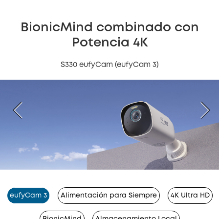
BionicMind combinado con
Potencia 4K
S330 eufyCam (eufyCam 3)
eufyCam 3
Alimentación para Siempre
4K Ultra HD
BionicMind
Almacenamiento Local