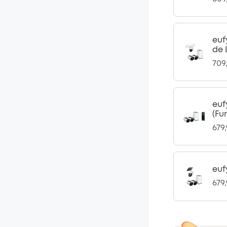
euf
de 
709
euf
(Fu
679
euf
679