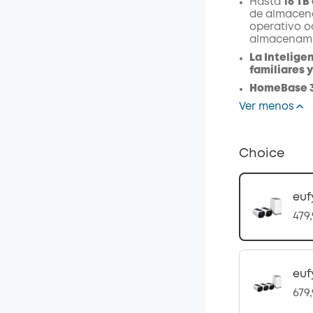
Hasta
16 TB
de almacena
operativo o
almacenami
La Intelige
familiares 
HomeBase 3 
Ver menos
Choice
euf
479
euf
679