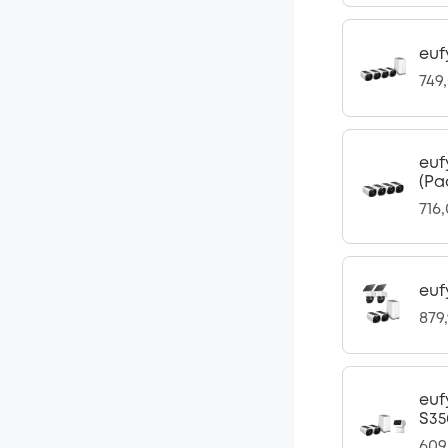
euf
749
euf
(Pa
716
euf
879
euf
S35
609