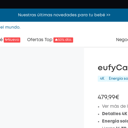
Nuestras últimas novedades para tu bebé >>
 el mundo.
é
Ofertas Top
Nego
✨Nuevo
🔥50% dto.
eufyCa
4K
Energía so
479,99€
Ver más de 
Detalles 4K
Energía sol