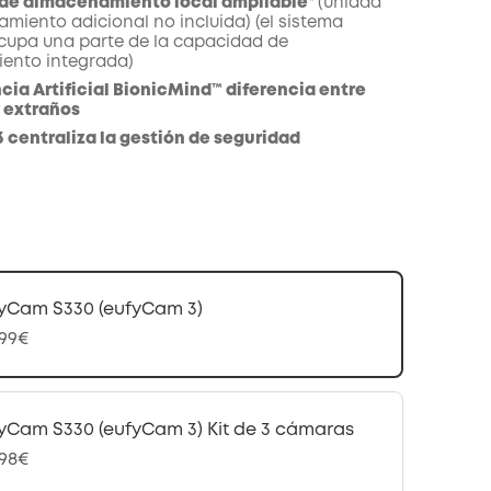
 de almacenamiento local ampliable*
(unidad
miento adicional no incluida) (el sistema
cupa una parte de la capacidad de
ento integrada)
ncia Artificial BionicMind™ diferencia entre
y extraños
centraliza la gestión de seguridad
yCam S330 (eufyCam 3)
,99€
yCam S330 (eufyCam 3) Kit de 3 cámaras
,98€