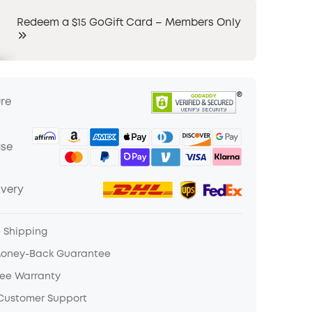
Redeem a $15 GoGift Card – Members Only
ure
ase
ivery
e Shipping
Money-Back Guarantee
ree Warranty
 Customer Support