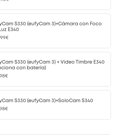
yCam S330 (eufyCam 3)+Cámara con Foco
Luz E340
,99€
yCam S330 (eufyCam 3) + Video Timbre E340
nciona con batería)
,98€
yCam S330 (eufyCam 3)+SoloCam S340
,98€