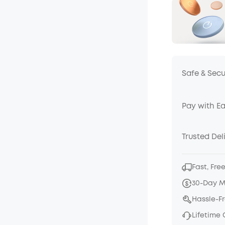
Safe & Sec
Pay with E
Trusted Del
Fast, Fre
30-Day 
Hassle-F
Lifetime