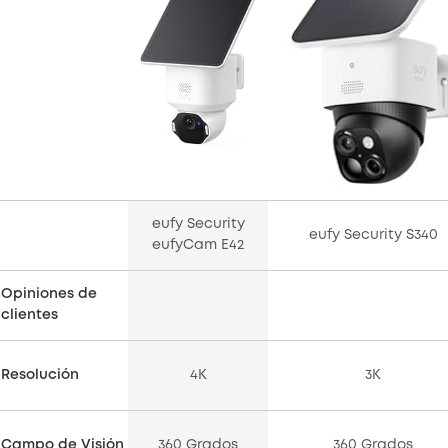
eufy Security
eufy Security S340
eufyCam E42
Opiniones de
clientes
Resolución
4K
3K
Campo de Visión
360 Grados
360 Grados