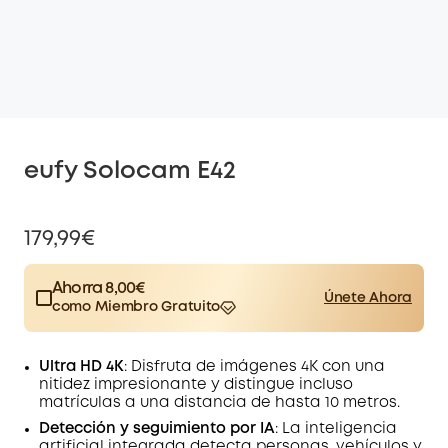
eufy Solocam E42
179,99€
Ahorra 8,00€
Únete Ahora
como Miembro Gratuito
$15.00
Plus Member
/mes
Save 8,00€ Now
Other Benefits
Ultra HD 4K
: Disfruta de imágenes 4K con una
worth more than 8,00€
nitidez impresionante y distingue incluso
matrículas a una distancia de hasta 10 metros.
Detección y seguimiento por IA
: La inteligencia
artificial integrada detecta personas, vehículos y