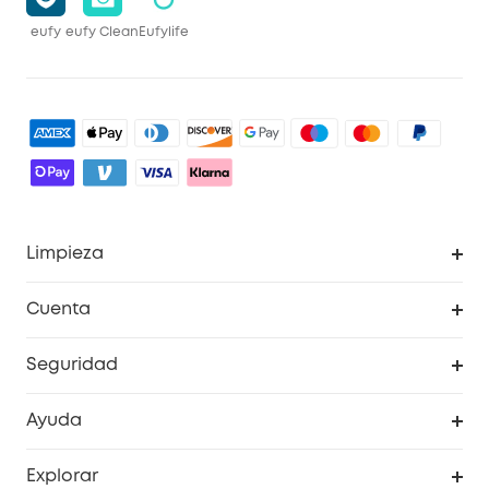
eufy
eufy Clean
Eufylife
Limpieza
Explorar todo
Cuenta
RoboVac
Pedidos
Seguridad
Accesorios limpieza
Programa de Recompensas de eufyCréditos
Cámaras de seguridad
Ayuda
Video Timbres
Cancelar pedido
Explorar