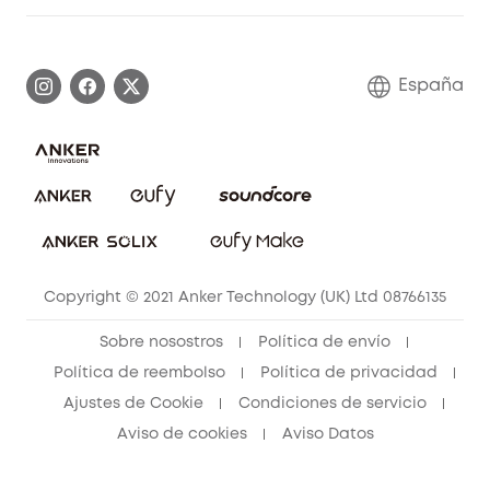
Cámaras con luces
Centro de ayuda inteligente
Historia de la marca
Monitores para bebés
Información de garantía
Conviértete en afiliado
España
Sistemas de Alarma
Procesar una garantía
Compra de cooperación
Explorar todo
Preguntas frecuentes sobre pedidos
Comunidad de limpieza eufy
Portal web de seguridad
Contáctanos
Copyright © 2021 Anker Technology (UK) Ltd 08766135
Sobre nosostros
Política de envío
Política de reembolso
Política de privacidad
Ajustes de Cookie
Condiciones de servicio
Aviso de cookies
Aviso Datos