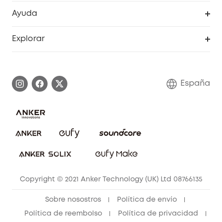
Programa de Recompensas de eufyCréditos
Cámaras de seguridad
Ayuda
Video Timbres
Cancelar pedido
Explorar
Cámaras con luces
Centro de ayuda inteligente
Historia de la marca
Monitores para bebés
Información de garantía
Conviértete en afiliado
España
Sistemas de Alarma
Procesar una garantía
Compra de cooperación
Explorar todo
Preguntas frecuentes sobre pedidos
Comunidad de limpieza eufy
Portal web de seguridad
Contáctanos
Copyright © 2021 Anker Technology (UK) Ltd 08766135
Sobre nosostros
Política de envío
Política de reembolso
Política de privacidad