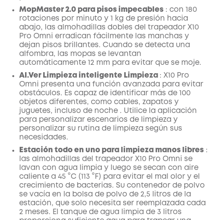
MopMaster 2.0 para pisos impecables
: con 180
rotaciones por minuto y 1 kg de presión hacia
abajo,
las almohadillas dobles del trapeador
X10
Pro
Omni
erradican fácilmente
las manchas
y
dejan pisos brillantes.
Cuando se detecta una
alfombra, las mopas se levantan
automáticamente 12 mm para evitar que se moje.
AI.Ver Limpieza inteligente Limpieza
:
X10 Pro
Omni
presenta una función avanzada para evitar
obstáculos. Es capaz de identificar más de 100
objetos diferentes, como cables, zapatos y
juguetes, incluso de noche
. Utilice la aplicación
para personalizar escenarios de limpieza y
personalizar su rutina de limpieza según sus
necesidades.
Estación todo en uno para limpieza manos libres
:
las almohadillas del trapeador
X10 Pro
Omni
se
lavan con agua limpia y luego se secan con aire
caliente a 45 °C (113 °F) para evitar el mal olor y el
crecimiento de bacterias.
Su
contenedor
de polvo
se vacía en la
bolsa de polvo de 2,5 litros de la
estación,
que solo necesita ser reemplazada cada
2 meses.
El tanque de agua limpia de 3 litros