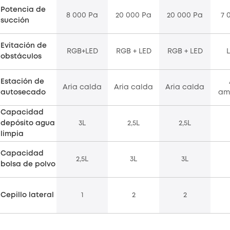
Potencia de
8 000 Pa
20 000 Pa
20 000 Pa
7 
succión
Evitación de
RGB+LED
RGB + LED
RGB + LED
obstáculos
Estación de
Aria calda
Aria calda
Aria calda
autosecado
am
Capacidad
depósito agua
3L
2,5L
2,5L
limpia
Capacidad
2,5L
3L
3L
bolsa de polvo
Cepillo lateral
1
2
2