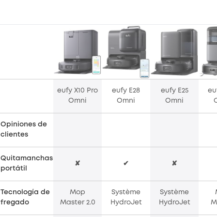
eufy X10 Pro
eufy E28
eufy E25
eu
Omni
Omni
Omni
Opiniones de
clientes
Quitamanchas
✘
✔
✘
portátil
Tecnología de
Mop
Système
Système
fregado
Master 2.0
HydroJet
HydroJet
M