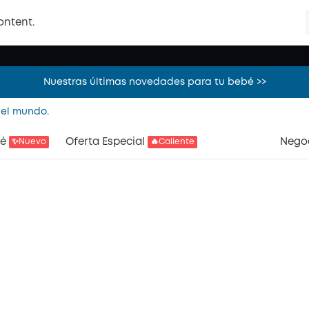
Nuestras últimas novedades para tu bebé >>
ontent.
¡Ahorra 400€ en packs de robots aspiradores! Descubre más >
Nuestras últimas novedades para tu bebé >>
 el mundo.
¡Ahorra 400€ en packs de robots aspiradores! Descubre más >
é
Oferta Especial
Nego
✨Nuevo
🔥Caliente