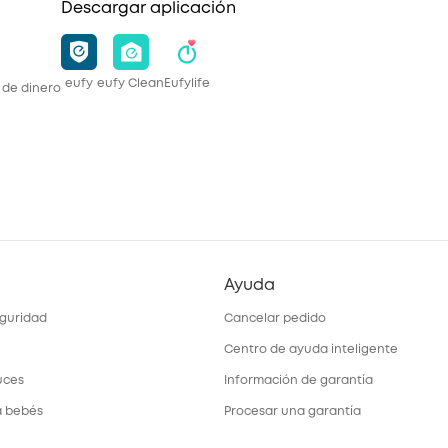
Descargar aplicación
eufy
eufy Clean
Eufylife
 de dinero
Ayuda
guridad
Cancelar pedido
Centro de ayuda inteligente
uces
Información de garantía
a bebés
Procesar una garantía
larma
Preguntas frecuentes sobre