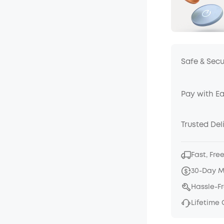
Safe & Sec
Pay with E
Trusted Del
Fast, Fre
30-Day 
Hassle-F
Lifetime