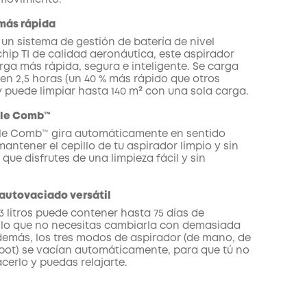
movimiento.
más rápida
un sistema de gestión de batería de nivel
chip TI de calidad aeronáutica, este aspirador
rga más rápida, segura e inteligente. Se carga
en 2,5 horas (un 40 % más rápido que otros
y puede limpiar hasta 140 m² con una sola carga.
gle Comb™
gle Comb™ gira automáticamente en sentido
antener el cepillo de tu aspirador limpio y sin
que disfrutes de una limpieza fácil y sin
autovaciado versátil
3 litros puede contener hasta 75 días de
 lo que no necesitas cambiarla con demasiada
demás, los tres modos de aspirador (de mano, de
robot) se vacían automáticamente, para que tú no
cerlo y puedas relajarte.