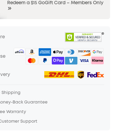
Redeem a $15 GoGift Card – Members Only
ure
ase
ivery
e Shipping
Money-Back Guarantee
ree Warranty
 Customer Support