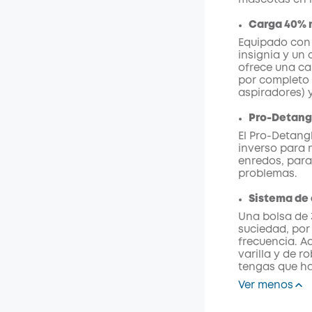
mascotas en 
Carga 40% 
Equipado con 
insignia y un 
ofrece una ca
por completo 
aspiradores) 
Pro-Detan
El Pro-Detan
inverso para m
enredos, para 
problemas.
Sistema de 
Una bolsa de 
suciedad, por
frecuencia. A
varilla y de 
tengas que ha
Ver menos