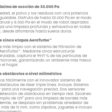
áxima de succión de 30.000 Pa
iedad, el polvo y los residuos con una potencia
igualable. Disfruta de hasta 30.000 Pa en el modo
anual y 8.000 Pa en el modo de robot aspirador,
iza una limpieza profunda y exhaustiva en todas
es, desde alfombras hasta suelos duros.
de cinco etapas AeroTurbo™️
e más limpio con el sistema de filtración de
AeroTurbo™️. Mediante cinco estructuras
nzadas, captura el 99,97 % de las partículas de
micrones, garantizando un ambiente más fresco
 el hogar.
e obstáculos a nivel milimétrico
los fácilmente con el innovador sistema de
bstáculos de láser triple línea. Incluye: Sistema
r para una navegación precisa. Dos sensores
 detección de obstáculos en tiempo real. Escaneo
 amplio de 129° para una limpieza de bordes más
Además, se desplaza sin problemas alrededor de
 más de 15 mm, como zapatos, juguetes e incluso