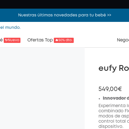
Nuestras últimas novedades para tu bebé >>
 el mundo.
é
Ofertas Top
Nego
✨Nuevo
🔥50% dto.
eufy Ro
549,00€
Innovador d
Experimenta l
combinado Fle
modos de aspi
control total
dispositivo.