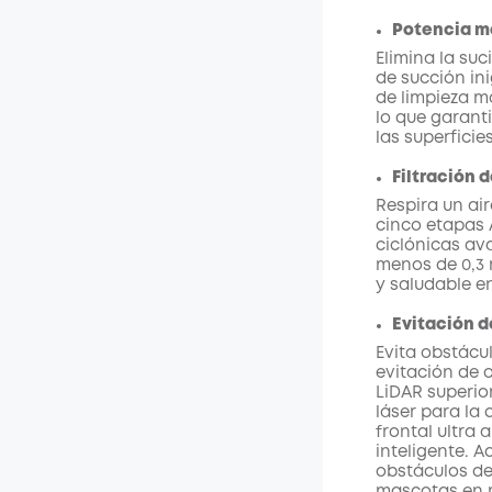
Potencia m
Elimina la suc
de succión in
de limpieza m
lo que garant
las superfici
Filtración 
Respira un air
cinco etapas 
ciclónicas ava
menos de 0,3 
y saludable en
Evitación d
Evita obstácu
evitación de o
LiDAR superio
láser para la
frontal ultra
inteligente. 
obstáculos de