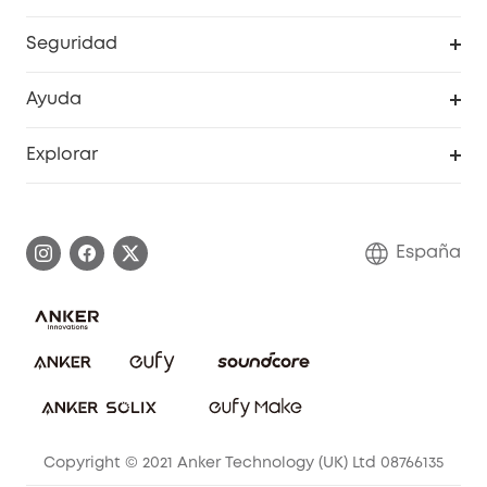
RoboVac
Pedidos
Seguridad
Accesorios limpieza
Programa de Recompensas de eufyCréditos
Cámaras de seguridad
Ayuda
Video Timbres
Cancelar pedido
Explorar
Cámaras con luces
Centro de ayuda inteligente
Historia de la marca
Monitores para bebés
Información de garantía
Conviértete en afiliado
España
Sistemas de Alarma
Procesar una garantía
Compra de cooperación
Explorar todo
Preguntas frecuentes sobre pedidos
Comunidad de limpieza eufy
Portal web de seguridad
Contáctanos
Copyright © 2021 Anker Technology (UK) Ltd 08766135