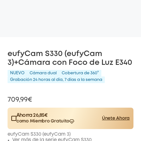
eufyCam S330 (eufyCam
3)+Cámara con Foco de Luz E340
NUEVO
Cámara dual
Cobertura de 360°
Grabación 24 horas al día, 7 días a la semana
709,99€
Ahorra 26,85€
Únete Ahora
como Miembro Gratuito
$15.00
Plus Member
/mes
eufyCam S330 (eufyCam 3)
Save 26,85€ Now
Other Benefits
Ver más de la serie eufyCam S330