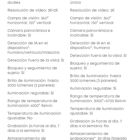
duales
única
Resolución de vídeo: 3K+2K
Resolución de vídeo: 2K
Campo de visión: 360°
Campo de visión: 360°
horizontal, 120° vertical
horizontal, 130° vertical
Cámara panorámica e
Cámara panorámica e
inclinable: Sí
inclinable: Sí
Detección de IA en el
Detección de IA en el
dispositivo*:
dispositivo*: humana
humano/vehículo/mascota
Detección fuera de la vista: Sí
Detección fuera de la vista: Sí
Bloqueo y seguimiento de
Bloqueo y seguimiento de
sujeto: Sí
sujeto: Sí
Brillo de iluminación: hasta
Brillo de iluminación: hasta
3000 lúmenes (3 paneles)
2000 lúmenes (2 paneles)
Iluminación regulable: Sí
Iluminación regulable: Sí
Rango de temperatura de
Rango de temperatura de
iluminación: 3000°~5700 Kelvin
iluminación 4000° Kelvin
Temperatura de iluminación
Temperatura de iluminación
ajustable: Sí
ajustable: No
Grabación 24 horas al día, 7
Grabación 24 horas al día, 7
días a la semana: No
días a la semana: Sí
Almacenamiento de
Almacenamiento de
grabaciones*: 30 días (basado