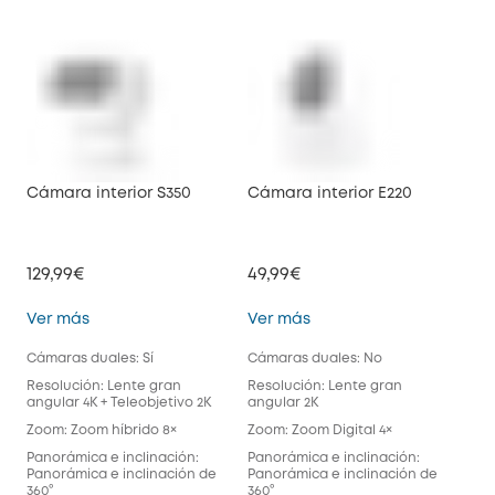
Cámara interior S350
Cámara interior E220
Cám
129,99€
49,99€
49,
Cámara interior S350
Cámara interior E220
Ver más
Ver más
Ve
Cámaras duales: Sí
Cámaras duales: No
Cám
Resolución: Lente gran
Resolución: Lente gran
Res
angular 4K + Teleobjetivo 2K
angular 2K
ang
Zoom: Zoom híbrido 8×
Zoom: Zoom Digital 4×
Zoo
Panorámica e inclinación:
Panorámica e inclinación:
Pan
Panorámica e inclinación de
Panorámica e inclinación de
cam
360°
360°