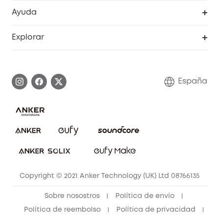
Programa de Recompensas de eufyCréditos
Cámaras de seguridad
Ayuda
Video Timbres
Cancelar pedido
Explorar
Cámaras con luces
Centro de ayuda inteligente
Historia de la marca
Monitores para bebés
Información de garantía
Conviértete en afiliado
España
Sistemas de Alarma
Procesar una garantía
Compra de cooperación
Explorar todo
Preguntas frecuentes sobre pedidos
Comunidad de limpieza eufy
Portal web de seguridad
Contáctanos
Copyright © 2021 Anker Technology (UK) Ltd 08766135
Sobre nosostros
Política de envío
Política de reembolso
Política de privacidad