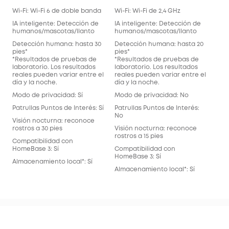
Wi-F
Wi-Fi: Wi-Fi 6 de doble banda
Wi-Fi: Wi-Fi de 2,4 GHz
IA 
IA inteligente: Detección de
IA inteligente: Detección de
hum
humanos/mascotas/llanto
humanos/mascotas/llanto
Det
Detección humana: hasta 30
Detección humana: hasta 20
pies
pies*
pies*
*Re
*Resultados de pruebas de
*Resultados de pruebas de
lab
laboratorio. Los resultados
laboratorio. Los resultados
rea
reales pueden variar entre el
reales pueden variar entre el
día 
día y la noche.
día y la noche.
Mod
Modo de privacidad: Sí
Modo de privacidad: No
Patr
Patrullas Puntos de Interés: Sí
Patrullas Puntos de Interés:
No
No
Visión nocturna: reconoce
Vis
rostros a 30 pies
Visión nocturna: reconoce
rost
rostros a 15 pies
Compatibilidad con
Com
HomeBase 3: Sí
Compatibilidad con
Hom
HomeBase 3: Sí
Almacenamiento local*: Sí
Alm
Almacenamiento local*: Sí