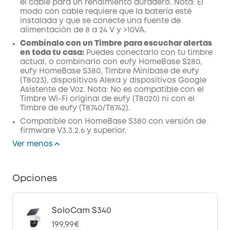
el cable para un rendimiento duradero. Nota: El
modo con cable requiere que la batería esté
instalada y que se conecte una fuente de
alimentación de 8 a 24 V y >10VA.
Combínalo con un Timbre para escuchar alertas
en toda tu casa:
Puedes conectarlo con tu timbre
actual, o combinarlo con eufy HomeBase S280,
eufy HomeBase S380, Timbre Minibase de eufy
(T8023), dispositivos Alexa y dispositivos Google
Asistente de Voz. Nota: No es compatible con el
Timbre Wi-Fi original de eufy (T8020) ni con el
Timbre de eufy (T8740/T8742).
Compatible con HomeBase S380 con versión de
firmware V3.3.2.6 y superior.
Ver menos
Opciones
SoloCam S340
199,99€