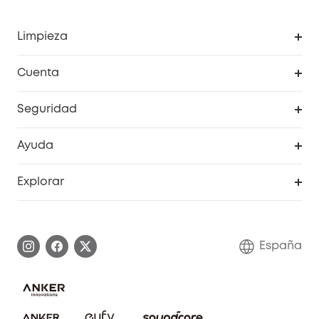
Limpieza
Explorar todo
Cuenta
RoboVac
Pedidos
Seguridad
Accesorios limpieza
Programa de Recompensas de eufyCréditos
Cámaras de seguridad
Ayuda
Video Timbres
Cancelar pedido
Explorar
Cámaras con luces
Centro de ayuda inteligente
Historia de la marca
Monitores para bebés
Información de garantía
Conviértete en afiliado
España
Sistemas de Alarma
Procesar una garantía
Compra de cooperación
Explorar todo
Preguntas frecuentes sobre pedidos
Comunidad de limpieza eufy