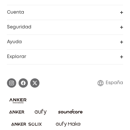
Explorar todo
Cuenta
RoboVac
Pedidos
Seguridad
Accesorios limpieza
Programa de Recompensas de eufyCréditos
Cámaras de seguridad
Ayuda
Video Timbres
Cancelar pedido
Explorar
Cámaras con luces
Centro de ayuda inteligente
Historia de la marca
Monitores para bebés
Información de garantía
Conviértete en afiliado
España
Sistemas de Alarma
Procesar una garantía
Compra de cooperación
Explorar todo
Preguntas frecuentes sobre pedidos
Comunidad de limpieza eufy
Portal web de seguridad
Contáctanos