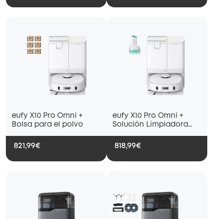
eufy X10 Pro Omni +
eufy X10 Pro Omni +
Bolsa para el polvo
Solución Limpiadora
para Suelos Duros (2
botes)
821,99€
818,99€