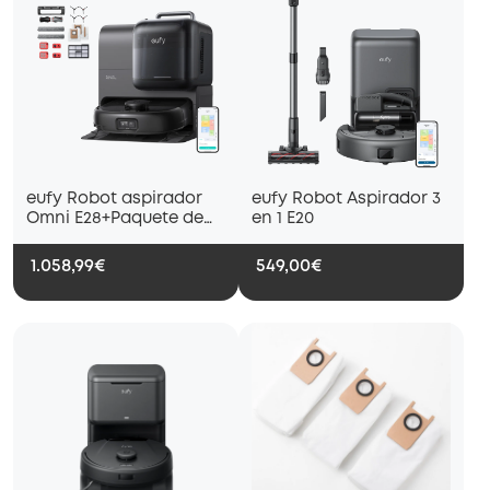
eufy Robot aspirador
eufy Robot Aspirador 3
Omni E28+Paquete de
en 1 E20
accesorios de eufy
1.058,99€
549,00€