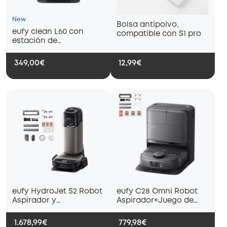
New
Bolsa antipolvo,
eufy clean L60 con
compatible con S1 pro
estación de
autovaciado
349,00€
12,99€
eufy HydroJet S2 Robot
eufy C28 Omni Robot
Aspirador y
Aspirador+Juego de
fregador+Accesorios
repuestos Omni C28
originales eufy para
1.678,99€
779,98€