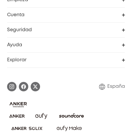
Explorar todo
Cuenta
RoboVac
Pedidos
Seguridad
Accesorios limpieza
Programa de Recompensas de eufyCréditos
Cámaras de seguridad
Ayuda
Video Timbres
Cancelar pedido
Explorar
Cámaras con luces
Centro de ayuda inteligente
Historia de la marca
Monitores para bebés
Información de garantía
Conviértete en afiliado
España
Sistemas de Alarma
Procesar una garantía
Compra de cooperación
Explorar todo
Preguntas frecuentes sobre pedidos
Comunidad de limpieza eufy
Portal web de seguridad