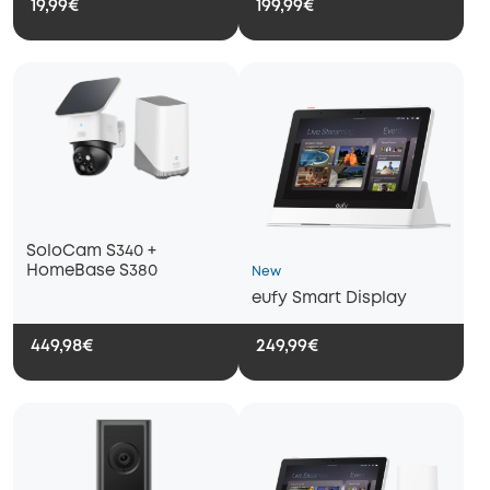
19,99€
199,99€
SoloCam S340 +
HomeBase S380
New
eufy Smart Display
449,98€
249,99€