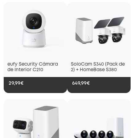
eufy Security Cámara
SoloCam S340 (Pack de
de Interior C210
2) + HomeBase S380
29,99€
649,99€