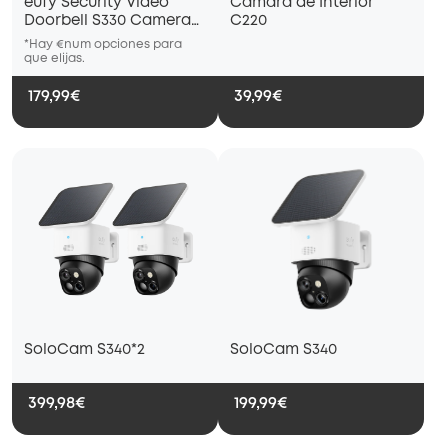
eufy Security Video
Cámara de Interior
Doorbell S330 Camera
C220
con HomeBase 2K HD
*Hay €num opciones para
*Hay €num opciones para
*Hay €nu
que elijas.
que elijas.
que elijas
179,99€
39,99€
SoloCam S340*2
SoloCam S340
399,98€
199,99€