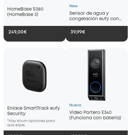
New
HomeBase S380
Sensor de agua y
(HomeBase 3)
congelación eufy con
alertas remotas
249,00€
39,99€
Nuevo
Enlace SmartTrack eufy
Video Portero E340
Security
(Funciona con batería)
*Hay €num opciones para
*Hay €num opciones para
*Hay €nu
que elijas.
que elijas.
que elijas