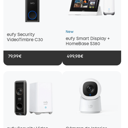
New
eufy Security
eufy Smart Display +
VideoTimbre C30
HomeBase S380
79,99€
499,98€