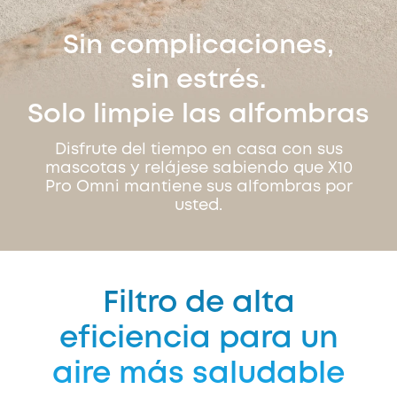
Sin complicaciones,
sin estrés.
Solo limpie las alfombras
Disfrute del tiempo en casa con sus
mascotas y relájese sabiendo que X10
Pro Omni mantiene sus alfombras por
usted.
Filtro de alta
eficiencia para un
aire más saludable