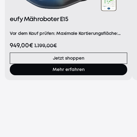
eufy Mähroboter E15
Vor dem Kauf prüfen: Maximale Kartierungsfläche:
800m². Geeignet für eine Grashöhe von unter 9cm.
949,00€
1.199,00€
Entwickelt für flache Rasenflächen
(Höhenunterschiede unter 36cm).(Hinweis: Nicht
geeignet für St.-Aug
Jetzt shoppen
Mehr erfahren