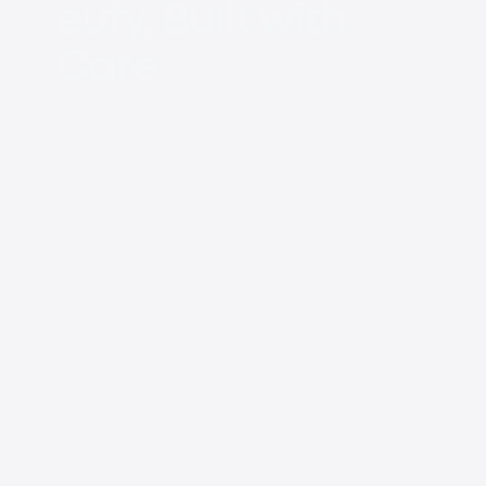
eufy, Built with
Care