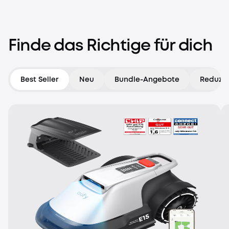
Die Natur ruft
Entdecke mehr von Anker – spare bis zu 59 %
Finde das Richtige für dich
Bereit fürs Abenteuer
Best Seller
Neu
Bundle-Angebote
Reduzie