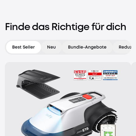
Die Natur ruft
Entdecke mehr von Anker – spare bis zu 59 %
Finde das Richtige für dich
Bereit fürs Abenteuer
Best Seller
Neu
Bundle-Angebote
Reduzie