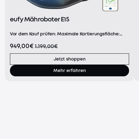
eufy Mähroboter E15
Vor dem Kauf prüfen: Maximale Kartierungsfläche:
800m². Geeignet für eine Grashöhe von unter 9cm.
949,00€
1.199,00€
Entwickelt für flache Rasenflächen
(Höhenunterschiede unter 36cm).(Hinweis: Nicht
geeignet für St.-Aug
Jetzt shoppen
Mehr erfahren