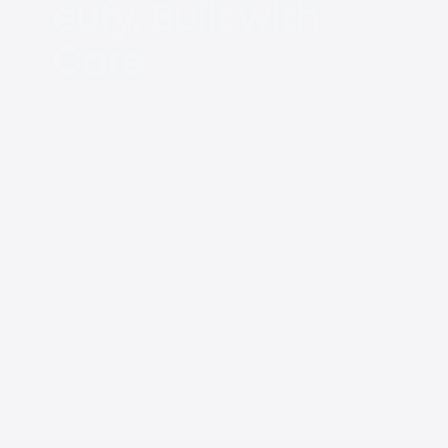
eufy, Built with
Care