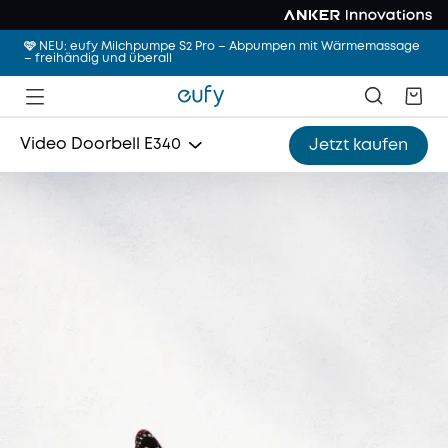
🩷 NEU: eufy Milchpumpe S2 Pro – Abpumpen mit Wärmemassage
– freihändig und überall
Video Doorbell E340
Jetzt kaufen
SoloCam S340
Indoor Cam S350
Floodlight Cam E340