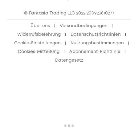
eufy Clean Community
© Fantasia Trading LLC 2022 200923810277
Freunde werben & bis zu 80€ sichern
Über uns
Versandbedingungen
Widerrufsbelehrung
Datenschutzrichtlinien
Cookie-Einstellungen
Nutzungsbestimmungen
Cookies-Mitteilung
Abonnement-Richtlinie
Datengesetz