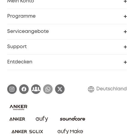
Mein Konto
Sicherheit
Sendungsverfolgung
Programme
Baby
Meine Rabattcodes
eufy Business
Serviceangebote
eufyCredits Prämienprogramm
Studenten- & Lehrerrabatte
Security-Webportal
Support
Myeufy Preise
Seniorenrabatte
Smarte Hilfe
Entdecken
Affiliate-Programm
Garantieinformationen
eufy Markengeschichte
Zertifizierte generalüberholte Produkte
Garantieabwicklung
Blog
Deutschland
E-Anleitung herunterladen
Kontaktiere uns
Impressum
Nachhaltigkeit
Bestellung stornieren
eufy Security Community