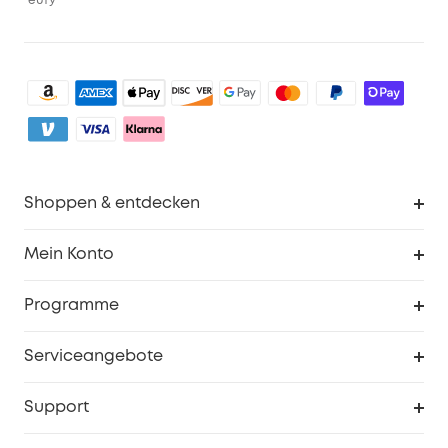
eufy
Shoppen & entdecken
Sauberkeit
Mein Konto
Sicherheit
Sendungsverfolgung
Programme
Baby
Meine Rabattcodes
eufy Business
Serviceangebote
eufyCredits Prämienprogramm
Studenten- & Lehrerrabatte
Security-Webportal
Support
Myeufy Preise
Seniorenrabatte
Smarte Hilfe