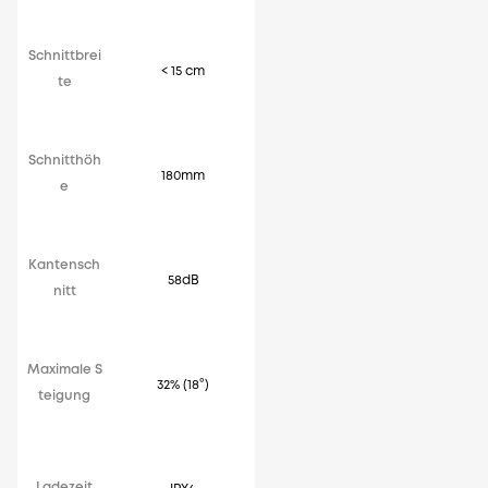
Schnittbrei
< 15 cm
te
Schnitthöh
180mm
e
Kantensch
58dB
nitt
Maximale S
32% (18°)
teigung
Ladezeit