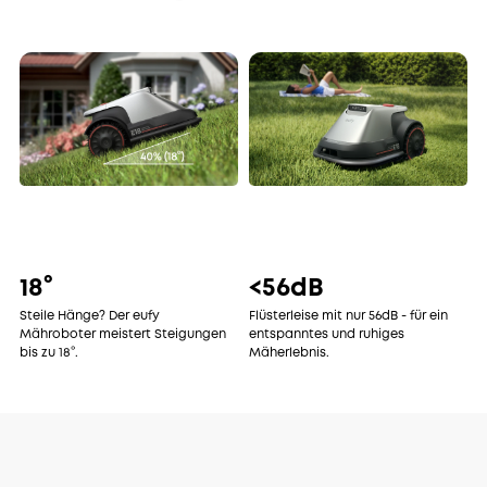
18°
<56dB
Steile Hänge? Der eufy
Flüsterleise mit nur 56dB - für ein
Mähroboter meistert Steigungen
entspanntes und ruhiges
bis zu 18°.
Mäherlebnis.