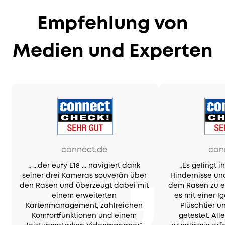
Empfehlung von
Medien und Experten
connect.de
con
„ ...der eufy E18 ... navigiert dank
„Es gelingt 
seiner drei Kameras souverän über
Hindernisse u
den Rasen und überzeugt dabei mit
dem Rasen zu e
einem erweiterten
es mit einer I
Kartenmanagement, zahlreichen
Plüschtier 
Komfortfunktionen und einem
getestet. Al