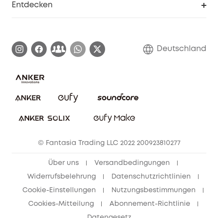
Entdecken
Affiliate-Programm
Garantieinformationen
eufy Markengeschichte
Zertifizierte generalüberholte Produkte
Garantieabwicklung
Blog
Deutschland
E-Anleitung herunterladen
Kontaktiere uns
Impressum
Nachhaltigkeit
Bestellung stornieren
eufy Security Community
eufy Clean Community
© Fantasia Trading LLC 2022 200923810277
Freunde werben & bis zu 80€ sichern
Über uns
Versandbedingungen
Widerrufsbelehrung
Datenschutzrichtlinien
Cookie-Einstellungen
Nutzungsbestimmungen
Cookies-Mitteilung
Abonnement-Richtlinie
Datengesetz