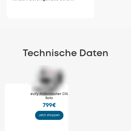
Technische Daten
eufy Mähroboter C15
e
Solo
799€
Jetzt shoppen