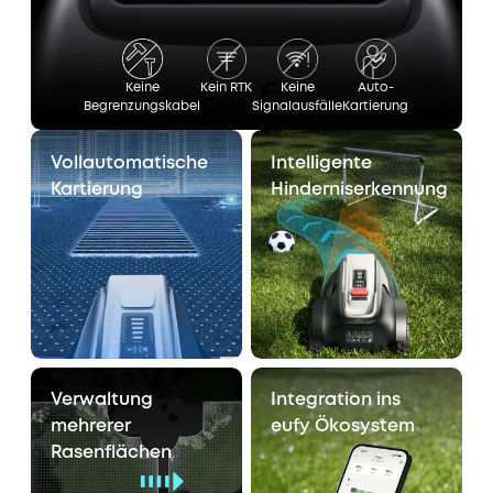
Keine
Kein RTK
Keine
Auto-
Begrenzungskabel
Signalausfälle
Kartierung
Vollautomatische
Intelligente
Kartierung
Hinderniserkennung
Verwaltung
Integration ins
mehrerer
eufy Ökosystem
Rasenflächen