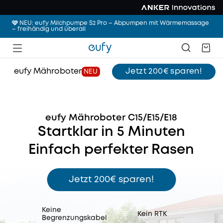
🩷 NEU: eufy Milchpumpe S2 Pro – Abpumpen mit Wärmemassage
– freihändig und überall
eufy Mähroboter
Jetzt 200€ sparen!
NEU
eufy Mähroboter C15/E15/E18
Startklar in 5 Minuten
Einfach perfekter Rasen
Jetzt 200€ sparen!
Keine
Kein RTK
Begrenzungskabel