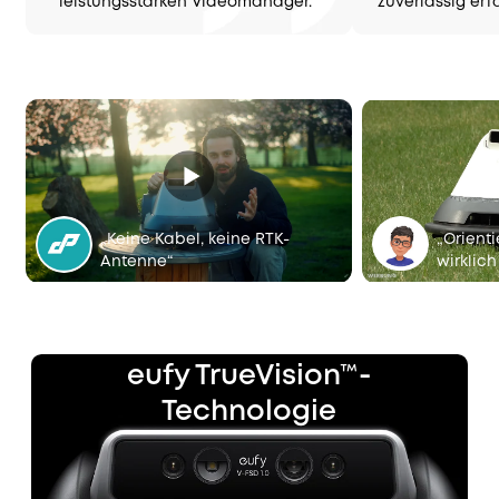
leistungsstarken Videomanager.“
zuverlässig erf
„Keine Kabel, keine RTK-
„Orienti
Antenne“
wirklich
eufy TrueVision™-
Technologie