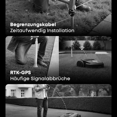
Begrenzungskabel
Begrenzungskabel
Zeitaufwendig Installation
Zeitaufwendig Installation
RTK-GPS
RTK-GPS
Häufige Signalabbrüche
Häufige Signalabbrüche