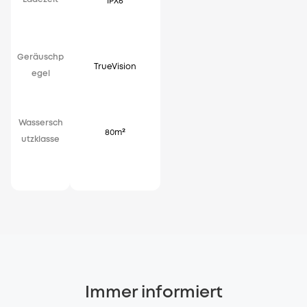
IPX6
Geräuschp
TrueVision
egel
Wassersch
80m²
utzklasse
Immer informiert