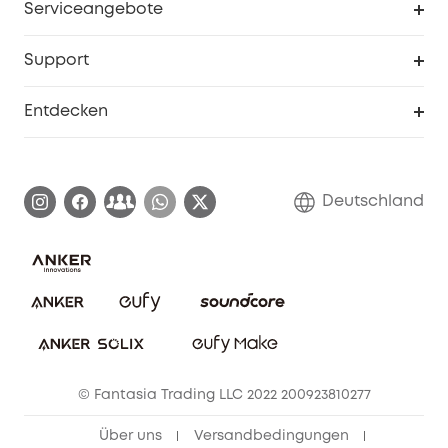
Serviceangebote
eufyCredits Prämienprogramm
Studenten- & Lehrerrabatte
Security-Webportal
Support
Myeufy Preise
Seniorenrabatte
Smarte Hilfe
Entdecken
Affiliate-Programm
Garantieinformationen
eufy Markengeschichte
Zertifizierte generalüberholte Produkte
Garantieabwicklung
Blog
Deutschland
E-Anleitung herunterladen
Kontaktiere uns
Impressum
Nachhaltigkeit
Bestellung stornieren
eufy Security Community
eufy Clean Community
© Fantasia Trading LLC 2022 200923810277
Freunde werben & bis zu 80€ sichern
Über uns
Versandbedingungen