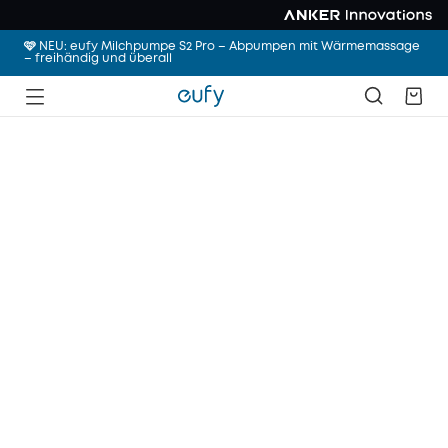
🩷 NEU: eufy Milchpumpe S2 Pro – Abpumpen mit Wärmemassage
– freihändig und überall