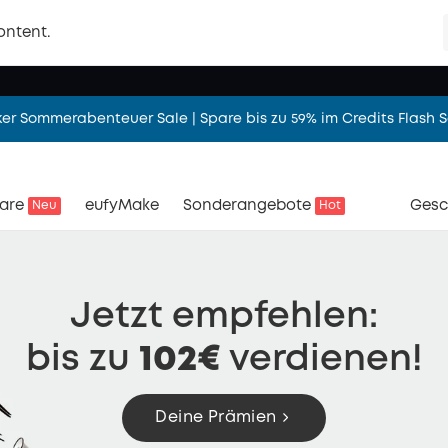
 Milchpumpe S2 Pro – Abpumpen mit Wärmemassage – freihändi
ontent.
t sicher in den Urlaub | Urlaubsmodus: AN. Sorgen ums Zuhause:
er Sommerabenteuer Sale | Spare bis zu 59% im Credits Flash S
 eufy Mähroboter – Startklar in 5 Minuten. Einfach perfekter Ras
are
eufyMake
Sonderangebote
Gesc
Neu
Hot
S4 – Mehr sehen. Smarter verfolgen. Drei Linsen und 360° Multi
 Milchpumpe S2 Pro – Abpumpen mit Wärmemassage – freihändi
t sicher in den Urlaub | Urlaubsmodus: AN. Sorgen ums Zuhause:
Jetzt empfehlen:
bis zu
102€
verdienen!
Deine Prämien