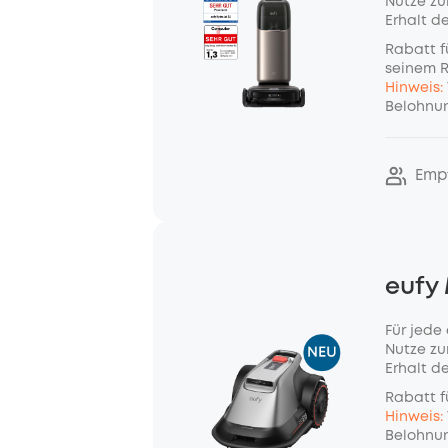
Nutze zu
Erhalt d
Rabatt f
seinem 
Hinweis:
Belohnun
Emp
eufy
Für jede
Nutze zu
Erhalt d
Rabatt f
Hinweis:
Belohnun