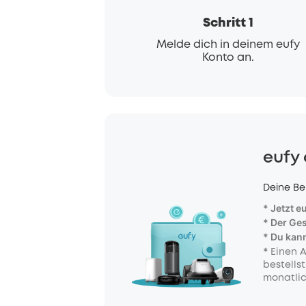
Schritt 1
Melde dich in deinem eufy
Konto an.
eufy 
Deine Be
* Jetzt 
* Der Ge
* Du kann
*
Einen 
bestells
monatlic