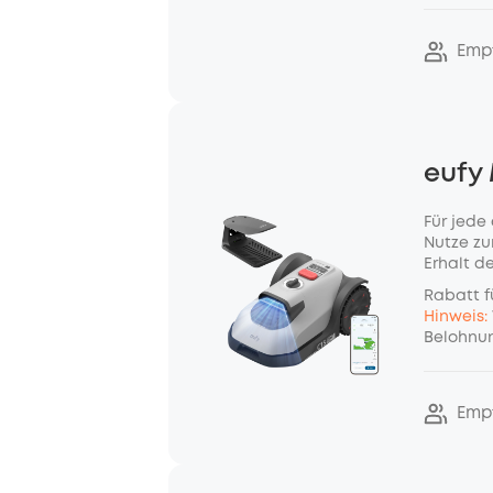
Emp
eufy
Für jede
Nutze zu
Erhalt d
Rabatt f
Hinweis:
Belohnun
Emp