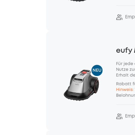
Emp
eufy
Für jede
Nutze zu
Erhalt d
Rabatt f
Hinweis:
Belohnun
Emp