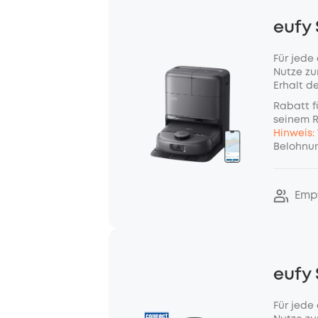
eufy
Für jede
Nutze zu
Erhalt d
Rabatt f
seinem 
Hinweis:
Belohnun
Emp
eufy
Für jede