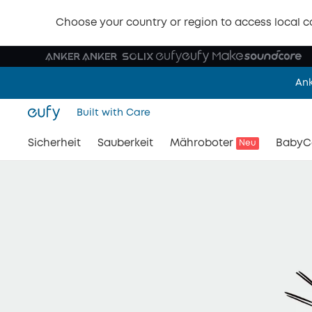
🩷 NEU: eufy
Choose your country or region to access local c
Jetz
Ank
Built with Care
🔥
Sicherheit
Sauberkeit
Mähroboter
BabyC
Neu
🎉 NEU: eufyCam 
🩷 NEU: eufy
Jetz