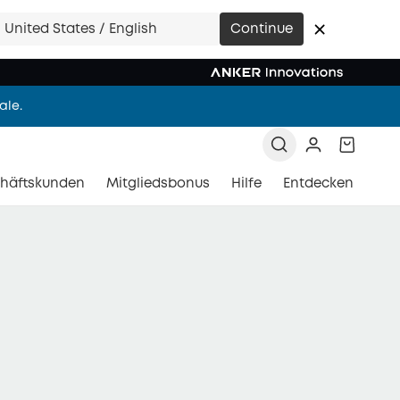
g und überall
United States / English
Continue
 AUS.
ale.
en.
häftskunden
Mitgliedsbonus
Hilfe
Entdecken
-Kamera-Tracking.
g und überall
 AUS.