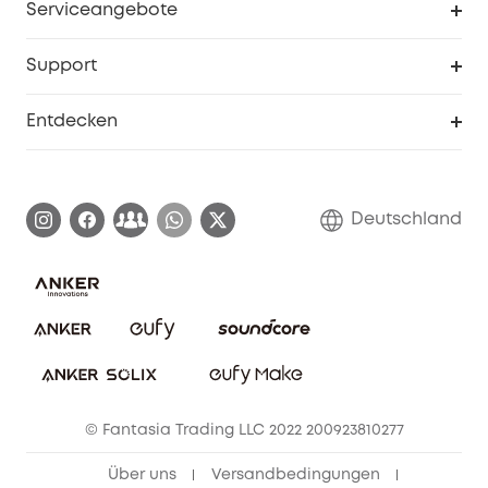
Serviceangebote
eufyCredits Prämienprogramm
Studenten- & Lehrerrabatte
Security-Webportal
Support
Myeufy Preise
Seniorenrabatte
Smarte Hilfe
Entdecken
Affiliate-Programm
Garantieinformationen
eufy Markengeschichte
Zertifizierte generalüberholte Produkte
Garantieabwicklung
Blog
Deutschland
E-Anleitung herunterladen
Kontaktiere uns
Impressum
Nachhaltigkeit
Bestellung stornieren
eufy Security Community
eufy Clean Community
© Fantasia Trading LLC 2022 200923810277
Freunde werben & bis zu 80€ sichern
Über uns
Versandbedingungen