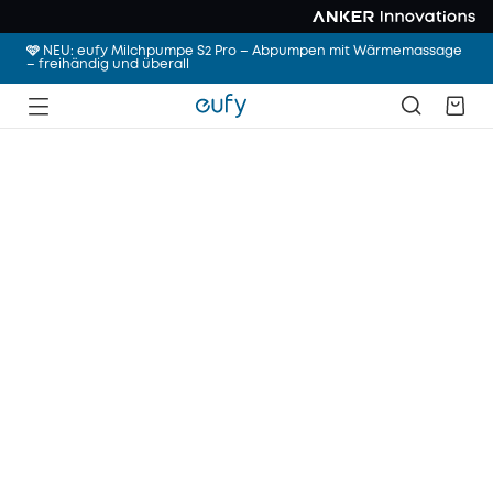
🩷 NEU: eufy Milchpumpe S2 Pro – Abpumpen mit Wärmemassage
– freihändig und überall