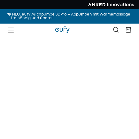
🩷 NEU: eufy Milchpumpe S2 Pro – Abpumpen mit Wärmemassage
– freihändig und überall