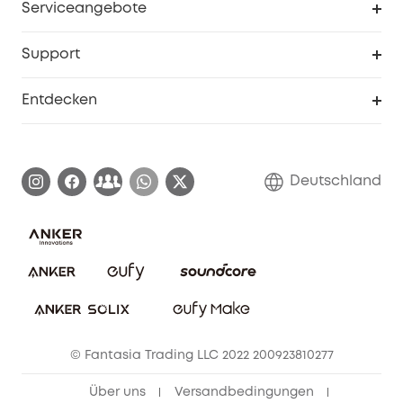
Serviceangebote
eufyCredits Prämienprogramm
Studenten- & Lehrerrabatte
Security-Webportal
Support
Myeufy Preise
Seniorenrabatte
Smarte Hilfe
Entdecken
Affiliate-Programm
Garantieinformationen
eufy Markengeschichte
Zertifizierte generalüberholte Produkte
Garantieabwicklung
Blog
Deutschland
E-Anleitung herunterladen
Kontaktiere uns
Impressum
Nachhaltigkeit
Bestellung stornieren
eufy Security Community
eufy Clean Community
© Fantasia Trading LLC 2022 200923810277
Freunde werben & bis zu 80€ sichern
Über uns
Versandbedingungen