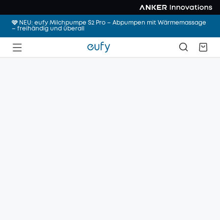
🩷 NEU: eufy Milchpumpe S2 Pro – Abpumpen mit Wärmemassage
– freihändig und überall