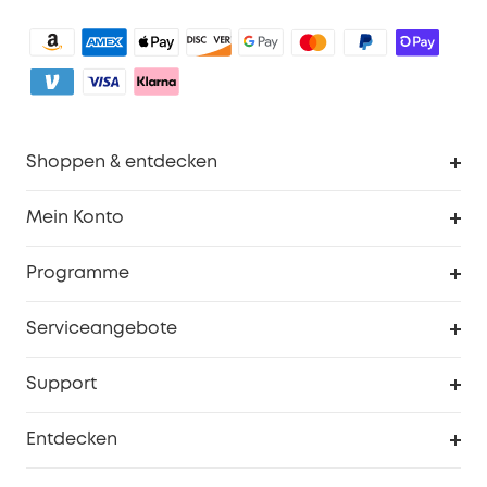
Shoppen & entdecken
Sauberkeit
Mein Konto
Sicherheit
Sendungsverfolgung
Programme
Baby
Meine Rabattcodes
eufy Business
Serviceangebote
eufyCredits Prämienprogramm
Studenten- & Lehrerrabatte
Security-Webportal
Support
Myeufy Preise
Seniorenrabatte
Smarte Hilfe
Entdecken
Affiliate-Programm
Garantieinformationen
eufy Markengeschichte