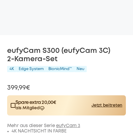
eufyCam S300 (eufyCam 3C)
2‑Kamera‑Set
4K
Edge System
BionicMind™️
Neu
399,99€
Spare extra 20,00€
Jetzt beitreten
als Mitglied
$15.00
Plus Member
/month
Spare 20,00€ Now
Other Benefits
Mehr aus dieser Serie
eufyCam 3
worth more than 20,00€
4K NACHTSICHT IN FARBE