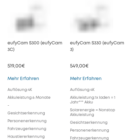
eufyCam S300 (eufyCam
eufyCam S330 (eufyCam
3C)
3)
519,00€
549,00€
eufyCam S300 (eufyCam 3C)
eufyCam S330 (e
Mehr Erfahren
Mehr Erfahren
Auflösung:4K
Auflösung:4K
Akkuleistung:6 Monate
Akkuleistung:1x laden = 1
Jahr*** Akku
-
Solarenergie = Nonstop
Gesichtserkennung
Akkuleistung
Personenerkennung
Gesichtserkennung
Fahrzeugerkennung
Personenerkennung
Haustiererkennung
Fahrzeugerkennung