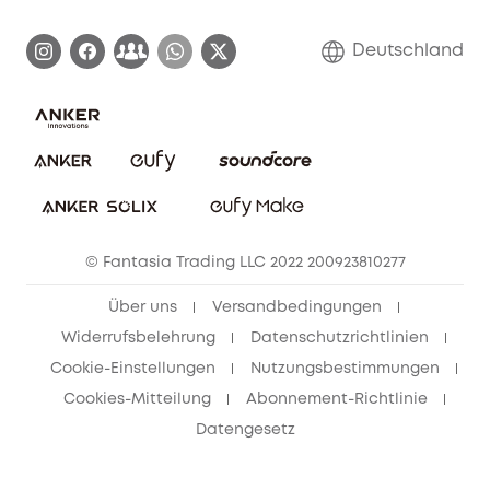
Zertifizierte generalüberholte Produkte
Garantieabwicklung
Blog
Deutschland
E-Anleitung herunterladen
Kontaktiere uns
Impressum
Nachhaltigkeit
Bestellung stornieren
eufy Security Community
eufy Clean Community
© Fantasia Trading LLC 2022 200923810277
Freunde werben & bis zu 80€ sichern
Über uns
Versandbedingungen
Widerrufsbelehrung
Datenschutzrichtlinien
Cookie-Einstellungen
Nutzungsbestimmungen
Cookies-Mitteilung
Abonnement-Richtlinie
Datengesetz