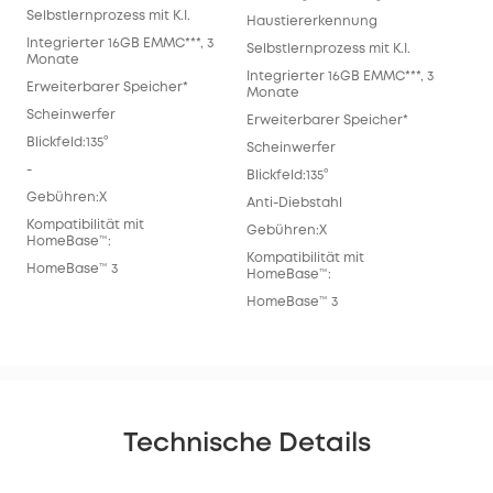
Selbstlernprozess mit K.I.
Haustiererkennung
Integrierter 16GB EMMC***, 3
Selbstlernprozess mit K.I.
Monate
Integrierter 16GB EMMC***, 3
Erweiterbarer Speicher*
Monate
Scheinwerfer
Erweiterbarer Speicher*
Blickfeld:135°
Scheinwerfer
-
Blickfeld:135°
Gebühren:X
Anti-Diebstahl
Kompatibilität mit
Gebühren:X
HomeBase™:
Kompatibilität mit
HomeBase™ 3
HomeBase™:
HomeBase™ 3
Technische Details