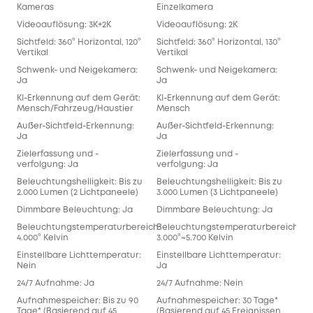
Kameras
Einzelkamera
Videoauflösung: 3K+2K
Videoauflösung: 2K
Sichtfeld: 360° Horizontal, 120°
Sichtfeld: 360° Horizontal, 130°
Vertikal
Vertikal
Schwenk- und Neigekamera:
Schwenk- und Neigekamera:
Ja
Ja
KI-Erkennung auf dem Gerät:
KI-Erkennung auf dem Gerät:
Mensch/Fahrzeug/Haustier
Mensch
Außer-Sichtfeld-Erkennung:
Außer-Sichtfeld-Erkennung:
Ja
Ja
Zielerfassung und -
Zielerfassung und -
verfolgung: Ja
verfolgung: Ja
Beleuchtungshelligkeit: Bis zu
Beleuchtungshelligkeit: Bis zu
2.000 Lumen (2 Lichtpaneele)
3.000 Lumen (3 Lichtpaneele)
Dimmbare Beleuchtung: Ja
Dimmbare Beleuchtung: Ja
Beleuchtungstemperaturbereich:
Beleuchtungstemperaturbereich:
4.000° Kelvin
3.000°~5.700 Kelvin
Einstellbare Lichttemperatur:
Einstellbare Lichttemperatur:
Nein
Ja
24/7 Aufnahme: Ja
24/7 Aufnahme: Nein
Aufnahmespeicher: Bis zu 90
Aufnahmespeicher: 30 Tage*
Tage* (Basierend auf 45
(Basierend auf 45 Ereignissen