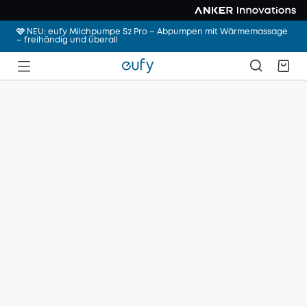
🩷 NEU: eufy Milchpumpe S2 Pro – Abpumpen mit Wärmemassage
– freihändig und überall