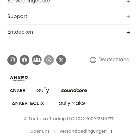
Serviceangebote
eufyCredits Prämienprogramm
Studenten- & Lehrerrabatte
Security-Webportal
Support
Myeufy Preise
Seniorenrabatte
Smarte Hilfe
Entdecken
Affiliate-Programm
Garantieinformationen
eufy Markengeschichte
Zertifizierte generalüberholte Produkte
Garantieabwicklung
Blog
Deutschland
E-Anleitung herunterladen
Kontaktiere uns
Impressum
Nachhaltigkeit
Bestellung stornieren
eufy Security Community
eufy Clean Community
© Fantasia Trading LLC 2022 200923810277
Freunde werben & bis zu 80€ sichern
Über uns
Versandbedingungen