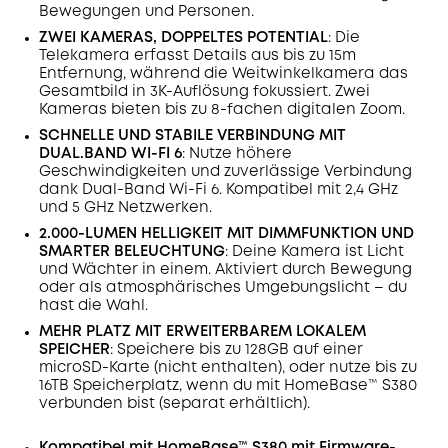
Bewegungen und Personen.
ZWEI KAMERAS, DOPPELTES POTENTIAL
: Die
Telekamera erfasst Details aus bis zu 15m
Entfernung, während die Weitwinkelkamera das
Gesamtbild in 3K-Auflösung fokussiert. Zwei
Kameras bieten bis zu 8-fachen digitalen Zoom.
SCHNELLE UND STABILE VERBINDUNG MIT
DUAL.BAND WI-FI 6
: Nutze höhere
Geschwindigkeiten und zuverlässige Verbindung
dank Dual-Band Wi-Fi 6. Kompatibel mit 2,4 GHz
und 5 GHz Netzwerken.
2.000-LUMEN HELLIGKEIT MIT DIMMFUNKTION UND
SMARTER BELEUCHTUNG
: Deine Kamera ist Licht
und Wächter in einem. Aktiviert durch Bewegung
oder als atmosphärisches Umgebungslicht – du
hast die Wahl.
MEHR PLATZ MIT ERWEITERBAREM LOKALEM
SPEICHER
: Speichere bis zu 128GB auf einer
microSD-Karte (nicht enthalten), oder nutze bis zu
16TB Speicherplatz, wenn du mit HomeBase™ S380
verbunden bist (separat erhältlich).