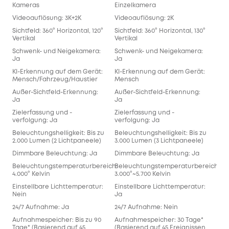
Kameras
Einzelkamera
Videoauflösung: 3K+2K
Videoauflösung: 2K
Sichtfeld: 360° Horizontal, 120°
Sichtfeld: 360° Horizontal, 130°
Vertikal
Vertikal
Schwenk- und Neigekamera:
Schwenk- und Neigekamera:
Ja
Ja
KI-Erkennung auf dem Gerät:
KI-Erkennung auf dem Gerät:
Mensch/Fahrzeug/Haustier
Mensch
Außer-Sichtfeld-Erkennung:
Außer-Sichtfeld-Erkennung:
Ja
Ja
Zielerfassung und -
Zielerfassung und -
verfolgung: Ja
verfolgung: Ja
Beleuchtungshelligkeit: Bis zu
Beleuchtungshelligkeit: Bis zu
2.000 Lumen (2 Lichtpaneele)
3.000 Lumen (3 Lichtpaneele)
Dimmbare Beleuchtung: Ja
Dimmbare Beleuchtung: Ja
Beleuchtungstemperaturbereich:
Beleuchtungstemperaturbereich:
4.000° Kelvin
3.000°~5.700 Kelvin
Einstellbare Lichttemperatur:
Einstellbare Lichttemperatur:
Nein
Ja
24/7 Aufnahme: Ja
24/7 Aufnahme: Nein
Aufnahmespeicher: Bis zu 90
Aufnahmespeicher: 30 Tage*
Tage* (Basierend auf 45
(Basierend auf 45 Ereignissen