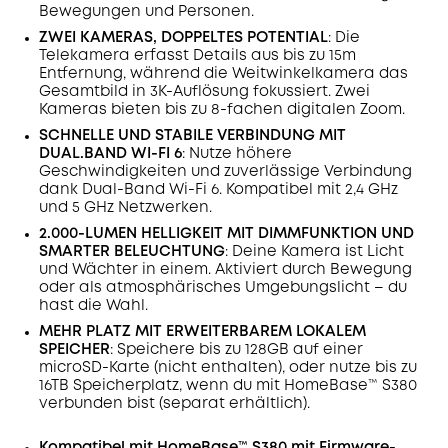
Bewegungen und Personen.
ZWEI KAMERAS, DOPPELTES POTENTIAL
: Die
Telekamera erfasst Details aus bis zu 15m
Entfernung, während die Weitwinkelkamera das
Gesamtbild in 3K-Auflösung fokussiert. Zwei
Kameras bieten bis zu 8-fachen digitalen Zoom.
SCHNELLE UND STABILE VERBINDUNG MIT
DUAL.BAND WI-FI 6
: Nutze höhere
Geschwindigkeiten und zuverlässige Verbindung
dank Dual-Band Wi-Fi 6. Kompatibel mit 2,4 GHz
und 5 GHz Netzwerken.
2.000-LUMEN HELLIGKEIT MIT DIMMFUNKTION UND
SMARTER BELEUCHTUNG
: Deine Kamera ist Licht
und Wächter in einem. Aktiviert durch Bewegung
oder als atmosphärisches Umgebungslicht – du
hast die Wahl.
MEHR PLATZ MIT ERWEITERBAREM LOKALEM
SPEICHER
: Speichere bis zu 128GB auf einer
microSD-Karte (nicht enthalten), oder nutze bis zu
16TB Speicherplatz, wenn du mit HomeBase™ S380
verbunden bist (separat erhältlich).