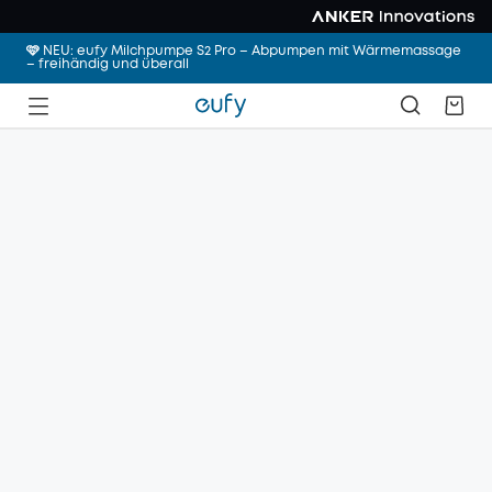
🩷 NEU: eufy Milchpumpe S2 Pro – Abpumpen mit Wärmemassage
– freihändig und überall