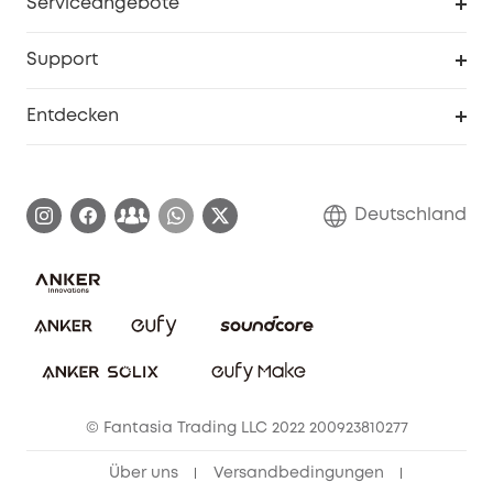
Serviceangebote
eufyCredits Prämienprogramm
Studenten- & Lehrerrabatte
Security-Webportal
Support
Myeufy Preise
Seniorenrabatte
Smarte Hilfe
Entdecken
Affiliate-Programm
Garantieinformationen
eufy Markengeschichte
Zertifizierte generalüberholte Produkte
Garantieabwicklung
Blog
Deutschland
E-Anleitung herunterladen
Kontaktiere uns
Impressum
Nachhaltigkeit
Bestellung stornieren
eufy Security Community
eufy Clean Community
© Fantasia Trading LLC 2022 200923810277
Freunde werben & bis zu 80€ sichern
Über uns
Versandbedingungen