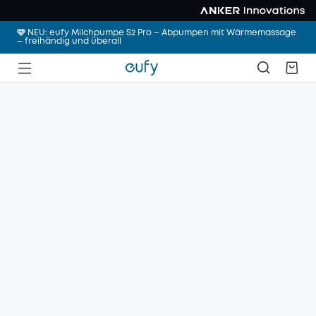
🩷 NEU: eufy Milchpumpe S2 Pro – Abpumpen mit Wärmemassage
– freihändig und überall