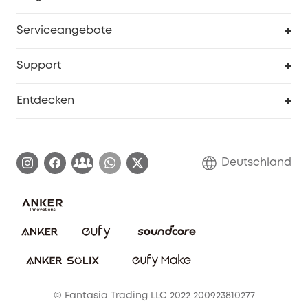
Baby
Meine Rabattcodes
eufy Business
Serviceangebote
eufyCredits Prämienprogramm
Studenten- & Lehrerrabatte
Security-Webportal
Support
Myeufy Preise
Seniorenrabatte
Smarte Hilfe
Entdecken
Affiliate-Programm
Garantieinformationen
eufy Markengeschichte
Zertifizierte generalüberholte Produkte
Garantieabwicklung
Blog
Deutschland
E-Anleitung herunterladen
Kontaktiere uns
Impressum
Nachhaltigkeit
Bestellung stornieren
eufy Security Community
eufy Clean Community
© Fantasia Trading LLC 2022 200923810277
Freunde werben & bis zu 80€ sichern