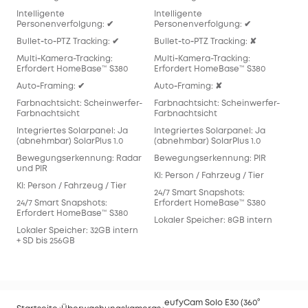
Intelligente
Intelligente
Inte
Personenverfolgung: ✔
Personenverfolgung: ✔
Per
Bullet‑to‑PTZ Tracking: ✔
Bullet‑to‑PTZ Tracking: ✘
Bull
Multi‑Kamera-Tracking:
Multi‑Kamera-Tracking:
Mul
Erfordert HomeBase™ S380
Erfordert HomeBase™ S380
Req
Auto‑Framing: ✔
Auto‑Framing: ✘
Aut
Farbnachtsicht: Scheinwerfer-
Farbnachtsicht: Scheinwerfer-
Far
Farbnachtsicht
Farbnachtsicht
Far
Integriertes Solarpanel: Ja
Integriertes Solarpanel: Ja
Inte
(abnehmbar) SolarPlus 1.0
(abnehmbar) SolarPlus 1.0
(ab
Bewegungserkennung: Radar
Bewegungserkennung: PIR
Bew
und PIR
KI: Person / Fahrzeug / Tier
KI: 
KI: Person / Fahrzeug / Tier
24/7 Smart Snapshots:
24/
24/7 Smart Snapshots:
Erfordert HomeBase™ S380
Erf
Erfordert HomeBase™ S380
Lokaler Speicher: 8GB intern
Lok
Lokaler Speicher: 32GB intern
128
+ SD bis 256GB
eufyCam Solo E30 (360°