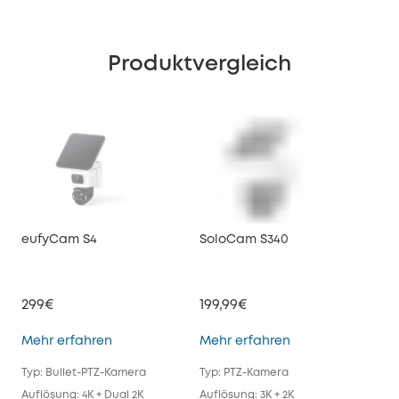
Produktvergleich
eufyCam S4
SoloCam S340
euf
299€
199,99€
179
eufyCam S4
SoloCam S340
Mehr erfahren
Mehr erfahren
Meh
Typ: Bullet-PTZ-Kamera
Typ: PTZ-Kamera
Typ
Auflösung: 4K + Dual 2K
Auflösung: 3K + 2K
Auf