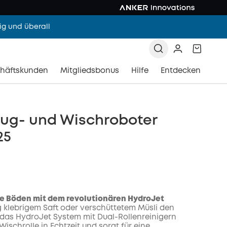
g und überall
häftskunden
Mitgliedsbonus
Hilfe
Entdecken
aug- und Wischroboter
25
ie Böden mit dem revolutionären HydroJet
g klebrigem Saft oder verschüttetem Müsli den
das HydroJet System mit Dual-Rollenreinigern
Wischrolle in Echtzeit und sorgt für eine