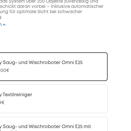
t das System über 200 Objekte zuverlässig und
eschickt daran vorbei – inklusive automatischer
rung für optimale Sicht bei schwacher
.
n
y Saug- und Wischroboter Omni E25
,00€
y Textilreiniger
99€
y Saug- und Wischroboter Omni E25 mit