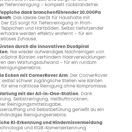
e Tiefenreinigung – komplett rückstandsfrei.
 Teppiche dank branchenführender 20.000Pa
kraft
: Das ideale Gerät für Haushalte mit
 Der E25 sorgt für Tiefenreinigung in Profi-
f Teppichen und Hartböden. Selbst tiefsitzender
erhaare werden effektiv entfernt – für ein
elloses Zuhause.
ürsten durch die innovativen DuoSpiral
sten
: Nie wieder aufwendiges Nachreinigen von
uoSpiral Bürsten verhindern Haarverwicklungen
ren den Wartungsaufwand – für ein rundum
einigungserlebnis.
ie Ecken mit CornerRover Arm
: Der CornerRover
t selbst schwer zugängliche Stellen wie Kanten
 für eine nahtlose Reinigung ohne Kompromisse.
artung mit der All-in-One-Station
: Dank
rung, Selbstreinigung, Heißlufttrocknen,
er Reinigungsmittelzugabe,
erauffang und Selbstbefüllung genießt du ein
eihändiges Reinigungserlebnis.
liche KI-Erkennung und Hindernisvermeidung
:
 Technologie und RGB-Kameraerkennung