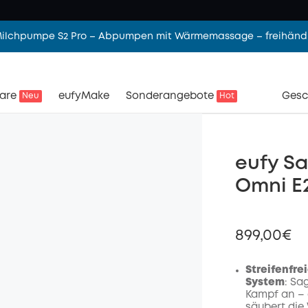
 Milchpumpe S2 Pro – Abpumpen mit Wärmemassage – freihändi
are
eufyMake
Sonderangebote
Gesc
Neu
Hot
eufy S
Omni E
899,00€
Streifenfre
System
: Sa
Kampf an – 
säubert die 