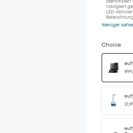
identifizier
navigiert g
LED-Aktivie
Beleuchtung
Weniger sehe
Choice
euf
899
euf
21,
euf