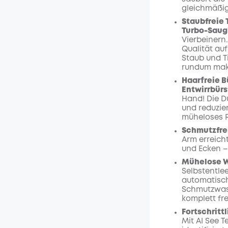
gleichmäßig
Staubfreie
Turbo-Saug
Vierbeinern.
Qualität au
Staub und Ti
rundum mak
Haarfreie B
Entwirrbür
Hand! Die D
und reduzie
müheloses R
Schmutzfre
Arm erreich
und Ecken –
Mühelose W
Selbstentlee
automatisch
Schmutzwass
komplett fr
Fortschritt
Mit AI See