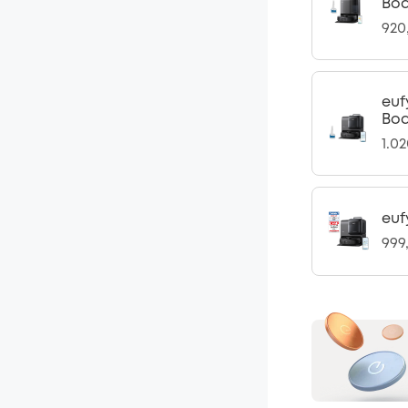
Bod
920
euf
Bod
1.0
euf
999