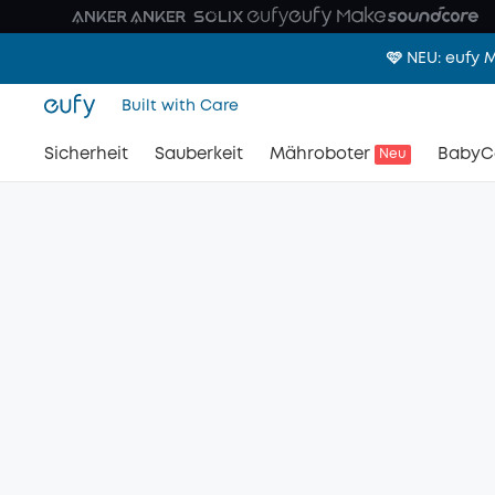
🩷 NEU: eufy
Built with Care
Sicherheit
Sauberkeit
Mähroboter
BabyC
Neu